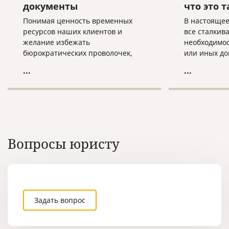
документы
что это т
Понимая ценность временных
В настоящее
ресурсов наших клиентов и
все сталкив
желание избежать
необходимо
бюрократических проволочек,
или иных до
наша компания предоставляет
быть связан
...
...
услугу по проставлению апостиля
поездками, 
в срочном режиме.
пределами 
вида на жит
гражданства
Вопросы юристу
Задать вопрос