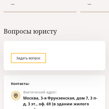
...
...
учебное заведение, редко - при
истребовани
оформлении на работу.
российских 
Остальное время документ лежит
последующе
в укромном месте забытый и
территории
никому не нужный.
Вопросы юристу
Задать вопрос
Контакты:
Фактический адрес:
Москва, 3-я Фрунзенская, дом 7, 3 п-
д, 3 эт., оф. 69 (в здании жилого