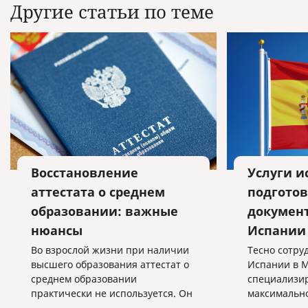
Другие статьи по теме
Восстановление
Услуги и
аттестата о среднем
подготов
образовании: важные
докумен
нюансы
Испании
Во взрослой жизни при наличии
Тесно сотру
высшего образования аттестат о
Испании в М
среднем образовании
специализир
практически не используется. Он
максимально
нужен при поступлении в высшее
услуг, связа