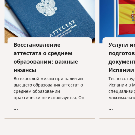
Восстановление
Услуги и
аттестата о среднем
подготов
образовании: важные
докумен
нюансы
Испании
Во взрослой жизни при наличии
Тесно сотру
высшего образования аттестат о
Испании в М
среднем образовании
специализир
практически не используется. Он
максимально
нужен при поступлении в высшее
услуг, связа
...
...
учебное заведение, редко - при
истребовани
оформлении на работу.
российских 
Остальное время документ лежит
последующе
в укромном месте забытый и
территории