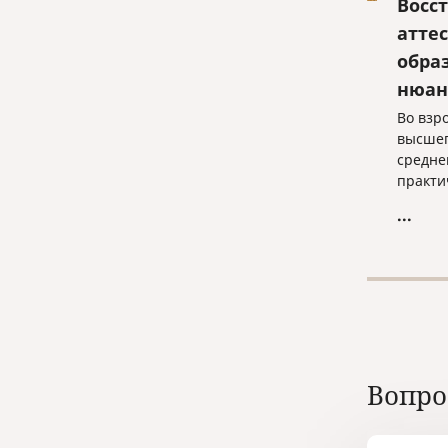
Восс
атте
обра
нюан
Во взр
высшег
средне
практи
Он нуж
...
высшее
редко 
работу
докуме
месте 
нужны
Вопро