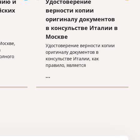
нию и
Удостоверение
йских
верности копии
оригиналу документов
в консульстве Италии в
Москве
Москве,
Удостоверение верности копии
а
оригиналу документов в
олного
консульстве Италии, как
ого с
правило, является
овкой
сопутствующей удостоверению
...
ля их
верности перевода процедурой.
вания на
Это не касается лишь тех
документов, которые были
получены заявителем
исключительно для
использования на территории
Италии.