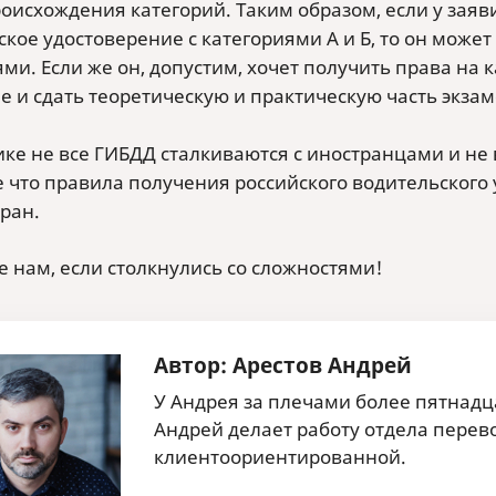
роисхождения категорий. Таким образом, если у зая
кое удостоверение с категориями А и Б, то он может
ми. Если же он, допустим, хочет получить права на 
е и сдать теоретическую и практическую часть экза
ке не все ГИБДД сталкиваются с иностранцами и не в
е что правила получения российского водительского 
ран.
 нам, если столкнулись со сложностями!
Автор: Арестов Андрей
У Андрея за плечами более пятнадц
Андрей делает работу отдела перев
клиентоориентированной.