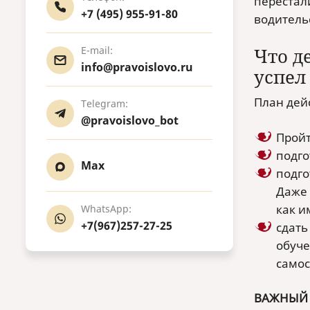
перестал
+7 (495) 955-91-80
водитель
E-mail:
Что д
info@pravoislovo.ru
успел
План дей
Telegram:
@pravoislovo_bot
Пройт
подго
Max
подго
Даже 
как и
WhatsApp:
+7(967)257-27-25
сдать
обуче
самос
ВАЖНЫЙ