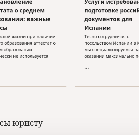
тановление
Услуги истребова
стата о среднем
подготовке росси
зовании: важные
документов для
сы
Испании
ослой жизни при наличии
Тесно сотрудничая с
о образования аттестат о
посольством Испании в 
м образовании
мы специализируемся н
чески не используется.
оказании максимально п
ен при поступлении в
комплекса услуг, связанн
...
 учебное заведение,
истребованием и подгот
- при оформлении на
российских документов д
. Остальное время
последующего использо
нт лежит в укромном
территории Испании.
забытый и никому не
й.
сы юристу