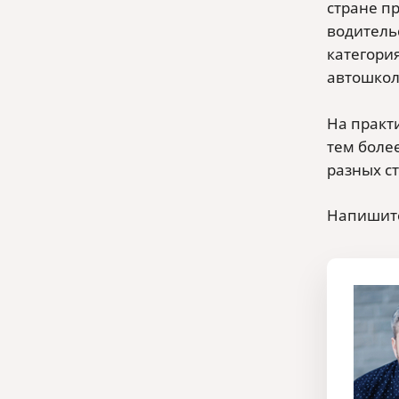
стране п
водительс
категория
автошкол
На практи
тем боле
разных ст
Напишите