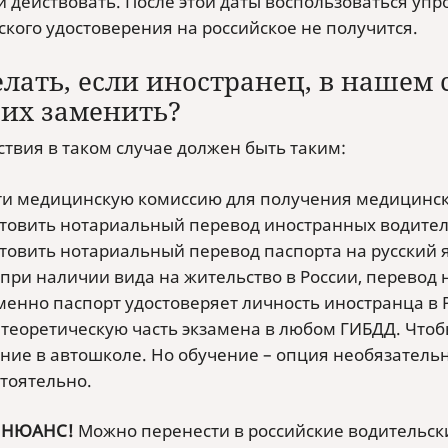
и действовать. После этой даты воспользоваться у
ского удостоверения на российское не получится.
елать, если иностранец, в нашем
 их заменить?
ствия в таком случае должен быть таким:
и медицинскую комиссию для получения медицинско
товить нотариальный перевод иностранных водитель
товить нотариальный перевод паспорта на русский яз
при наличии вида на жительство в России, перевод 
менно паспорт удостоверяет личность иностранца в 
 теоретическую часть экзамена в любом ГИБДД. Чтоб
ние в автошколе. Но обучение – опция необязательн
тоятельно.
 НЮАНС!
Можно перенести в российские водительски