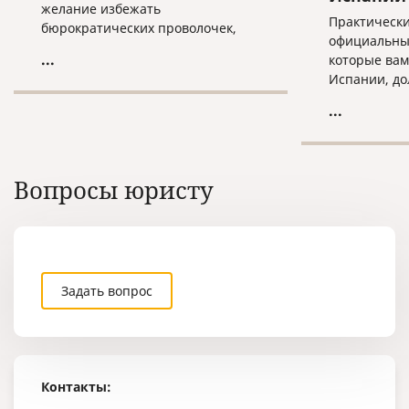
желание избежать
Практически
бюрократических проволочек,
официальны
наша компания предоставляет
...
которые вам
услугу по проставлению апостиля
Испании, д
в срочном режиме.
"апостиль".
...
проставить 
документы е
России, что
пересылать 
Вопросы юристу
город, где о
апостилиро
Задать вопрос
Контакты: