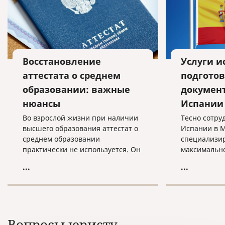
Восстановление
Услуги и
аттестата о среднем
подготов
образовании: важные
докумен
нюансы
Испании
Во взрослой жизни при наличии
Тесно сотру
высшего образования аттестат о
Испании в М
среднем образовании
специализир
практически не используется. Он
максимально
нужен при поступлении в высшее
услуг, связа
...
...
учебное заведение, редко - при
истребовани
оформлении на работу.
российских 
Остальное время документ лежит
последующе
в укромном месте забытый и
территории
никому не нужный.
Вопросы юристу