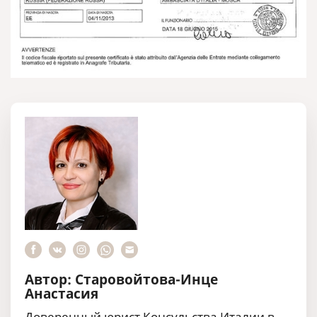
Автор: Старовойтова-Инце
Анастасия
Доверенный юрист Консульства Италии в