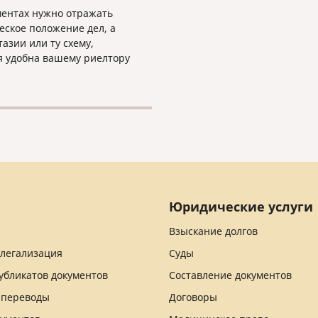
ментах нужно отражать
еское положение дел, а
тазии или ту схему,
я удобна вашему риелтору
которой он привык.
Юридические услуги
Взыскание долгов
 легализация
Суды
убликатов документов
Составление документов
 переводы
Договоры