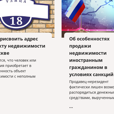
присвоить адрес
Об особенностях
кту недвижимости
продажи
скве
недвижимости
иностранным
тся, что человек или
ия приобретает в
гражданином в
енность объект
условиях санкций
имости с неполным
м, например, отсутствует
Продавец-нерезидент
помещения.
фактически лишен возм
распорядиться денежны
средствами, вырученны
продажи недвижимости 
...
своему усмотрению.