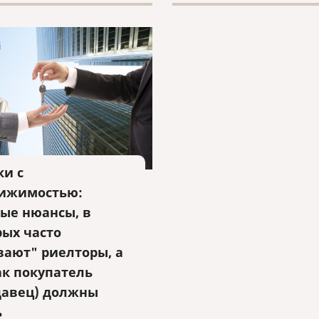
ки с
ижимостью:
ые нюансы, в
рых часто
вают" риелторы, а
ак покупатель
давец) должны
ь