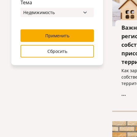
Тема
Важн
реги
Применить
собс
Сбросить
прис
терр
Как за
собств
террит
...