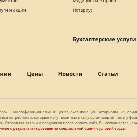
кументов
Медицинское право
луги и акции
Нотариус
Бухгалтерские услуги
ании
Цены
Новости
Статьи
лово» — многофункциональный центр, оказывающий нотариальные, юридич
 все потребности, которые могут возникать как у организаций, так и у 
ь. Отправляя заявки и продолжая использовать сайт, Вы соглашаетесь с
у
нные о результатах проведения специальной оценки условий труда
.