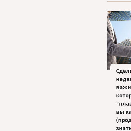
Сдел
недв
важн
кото
"пла
вы к
(про
знат