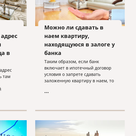
Можно ли сдавать в
 адрес
наем квартиру,
я
находящуюся в залоге у
а в
банка
Таким образом, если банк
включает в ипотечный договор
 адрес
условия о запрете сдавать
ь там
заложенную квартиру в наем, то
таким образом нарушает права
й
...
заемщика как потребителя, а
само это положение является
недействительным.