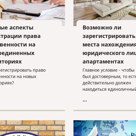
ые аспекты
Возможно ли
страции права
зарегистрировать
твенности на
места нахождени
оединенных
юридического лиц
иториях
апартаментах
регистрировать право
Главное условие - чтобы
енности на новых
был достоверным, то ест
ориях?
действительно должен
находиться единоличны
исполнительный орган.
...