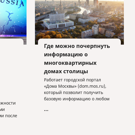
Где можно почерпнуть
информацию о
многоквартирных
домах столицы
Работает городской портал
«Дома Москвы» (dom.mos.ru),
который позволит получить
базовую информацию о любом
ожности
многоквартирном доме столицы,
...
ми
ознакомиться с отчетностью и
ми после
планами работ управляющих
по
компаний, быстро найти
необходимые контакты и узнать