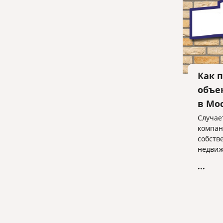
Как 
объе
в Мо
Случае
компан
собств
недвиж
адресо
...
номер 