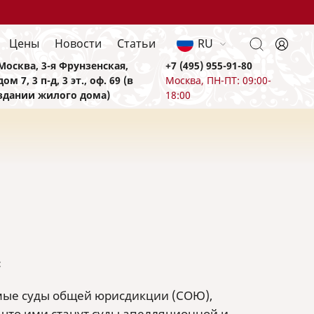
Цены
Новости
Статьи
RU
Москва, 3-я Фрунзенская,
+7 (495) 955-91-80
дом 7, 3 п-д, 3 эт., оф. 69 (в
Москва, ПН-ПТ: 09:00-
здании жилого дома)
18:00
:
имые суды общей юрисдикции (СОЮ),
 что ими станут суды апелляционной и