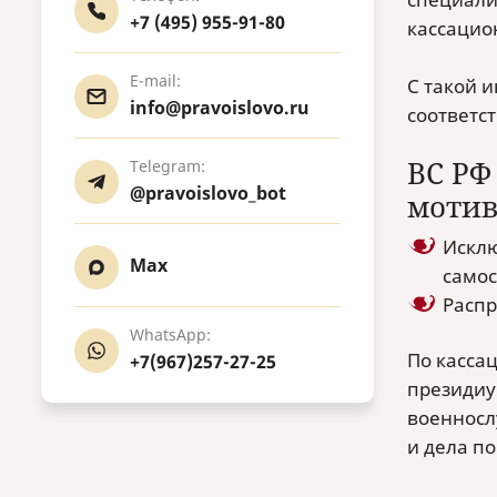
+7 (495) 955-91-80
кассацио
E-mail:
С такой 
info@pravoislovo.ru
соответс
ВС РФ
Telegram:
@pravoislovo_bot
мотив
Исклю
Max
самос
Распр
WhatsApp:
По касса
+7(967)257-27-25
президиу
военносл
и дела п