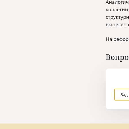
Аналогич
коллегии 
структур
вынесен 
На рефор
Вопро
Зад