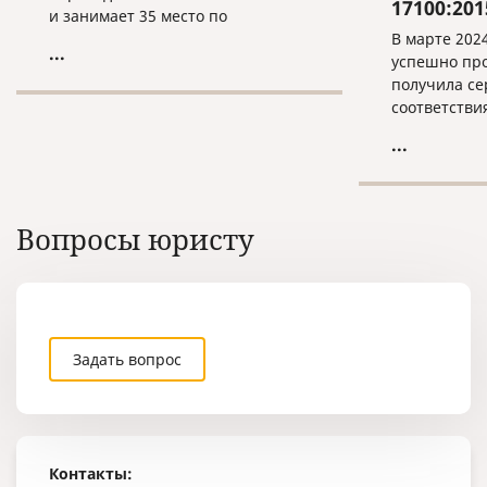
17100:201
и занимает 35 место по
результатам 2023 года.
В марте 202
...
успешно про
получила с
соответствия
17100:2015!
...
Вопросы юристу
Задать вопрос
Контакты: