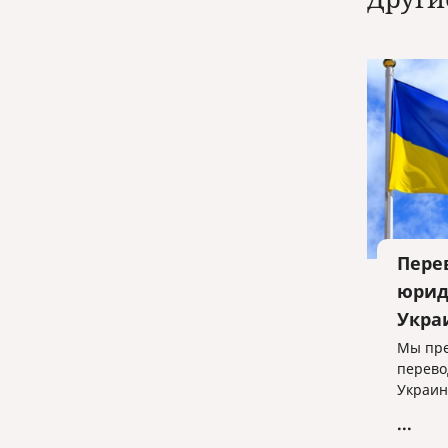
Пере
юрид
Укра
Мы пре
перево
Украин
...