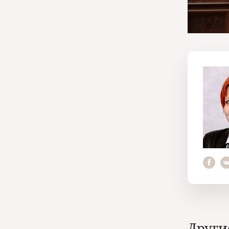
Други