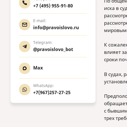
По общем
+7 (495) 955-91-80
иска в су
рассмотр
E-mail:
рассмотр
info@pravoislovo.ru
мировым 
Telegram:
К сожале
@pravoislovo_bot
влияет з
сроки по
Max
В судах,
установл
WhatsApp:
+7(967)257-27-25
Предполо
обращает
с бывшим
трех тре