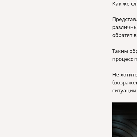
Как же сл
Представ
различным
обратят в
Таким об
процесс 
Не хотит
(возраже
ситуации