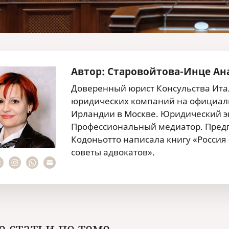
Автор: Старовойтова-Инце Ан
Доверенный юрист Консульства Итал
юридических компаний на официаль
Ирландии в Москве. Юридический эк
Профессиональный медиатор. Предп
Кодоньотто написала книгу «Россия
советы адвокатов».
е статьи по теме