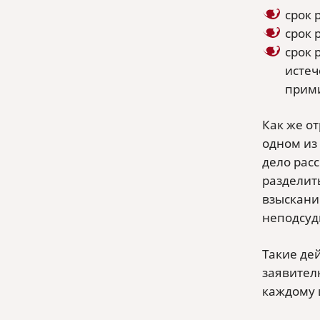
срок 
срок 
срок 
истеч
прими
Как же от
одном из 
дело расс
разделить
взыскани
неподсуд
Такие де
заявителю
каждому 