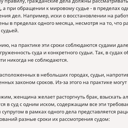
у правилу, гражданские дела должны рассматриватьс
д, а при обращении к мировому судье - в пределах 
ения дел. Например, иски о восстановлении на раб
ены в пределах одного месяца, несмотря на то, что 
судьей.
нию, на практике эти сроки соблюдаются судами дале
агруженность суда и конкретного судьи. Так, в суд
чти никогда не соблюдаются.
 расположенных в небольших городах, судьи, напрот
енных законом сроков. Из-за этого на практике могу
жим, женщина желает расторгнуть брак, взыскать а
ся в суд с одним иском, содержащим все эти требов
 супругом в рамках одного дела представляется рац
бований разные сроки их рассмотрения судом: