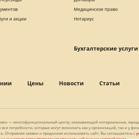
кументов
Медицинское право
луги и акции
Нотариус
Бухгалтерские услуги
ании
Цены
Новости
Статьи
лово» — многофункциональный центр, оказывающий нотариальные, юридич
 все потребности, которые могут возникать как у организаций, так и у 
ь. Отправляя заявки и продолжая использовать сайт, Вы соглашаетесь с
у
нные о результатах проведения специальной оценки условий труда
.