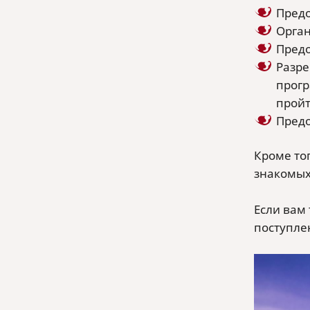
Предо
Орган
Предо
Разре
прогр
пройт
Предо
Кроме тог
знакомых
Если вам
поступле