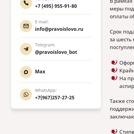
В рамках
+7 (495) 955-91-80
меры под
оплаты о
E-mail:
info@pravoislovo.ru
Срок под
за шесть
Telegram:
поступле
@pravoislovo_bot
Оформ
Крайн
Max
На пр
аспир
WhatsApp:
+7(967)257-27-25
Также сто
поддержи
заключаю
Стип