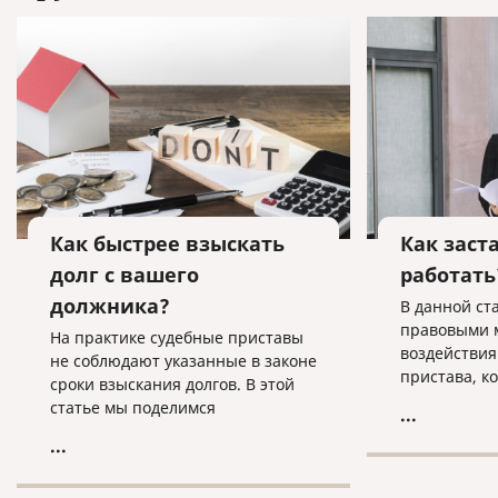
Как быстрее взыскать
Как заст
долг с вашего
работать
должника?
В данной ст
правовыми 
На практике судебные приставы
воздействия
не соблюдают указанные в законе
пристава, к
сроки взыскания долгов. В этой
более тщате
статье мы поделимся
...
имущество и
наработанными приемами
...
должника.
взаимодействия с приставами,
которые помогут быстрее