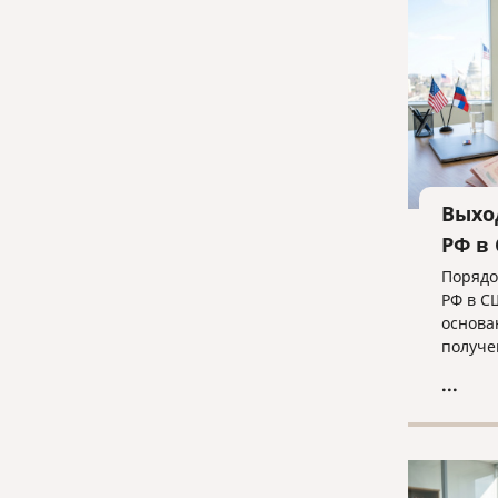
для ус
ликвид
команд
Выхо
РФ в
Порядо
РФ в С
основа
получе
— в од
...