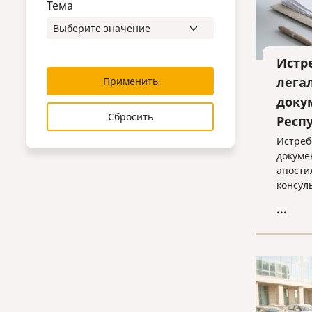
Тема
Истр
лега
Применить
доку
Сбросить
Респ
Истреб
докуме
апости
консул
помощь
...
индиви
оптима
оформл