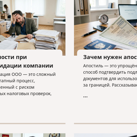
ности при
Зачем нужен апо
идации компании
Апостиль — это упрощё
способ подтвердить под
ация ООО — это сложный
документов для использ
тапный процесс,
за границей. Рассказыва
енный с риском
какие документы он стави
ых налоговых проверок,
...
оформляется и какие ню
ми в регистрации и
важно учитывать.
ми требованиями к
ости. В статье разбираем
ые трудности закрытия
а, критерии упрощенной
уры и объясняем, почему