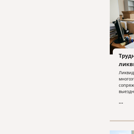
Труд
ликв
Ликвид
многоэ
сопряж
выездн
отказа
...
строги
отчетн
ключев
бизнес
процед