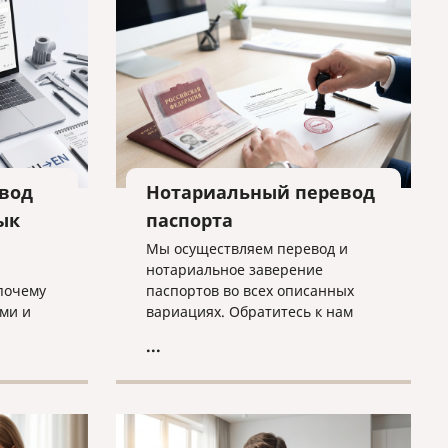
вод
Нотариальный перевод
ык
паспорта
Мы осуществляем перевод и
нотариальное заверение
почему
паспортов во всех описанных
ми и
вариациях. Обратитесь к нам
о быть
прямо сейчас, и все будет
...
избежать
сделано оперативно, грамотно и
согласно нужным требованиям!
бходимо
нного