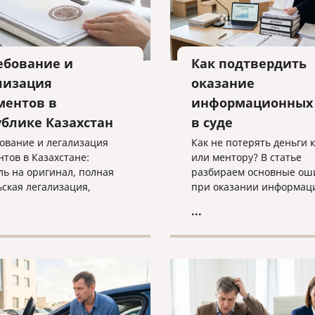
ебование и
Как подтвердить
лизация
оказание
ментов в
информационных 
ублике Казахстан
в суде
ование и легализация
Как не потерять деньги 
нтов в Казахстане:
или ментору? В статье
ль на оригинал, полная
разбираем основные ош
ьская легализация,
при оказании информац
 с документами и
услуг, учим правильно
...
дуальный подбор
подтверждать факт рабо
льного способа
суде и объясняем, почем
ения.
«скачанный из интернет
договор — прямой путь к
взысканию неосновател
обогащения.