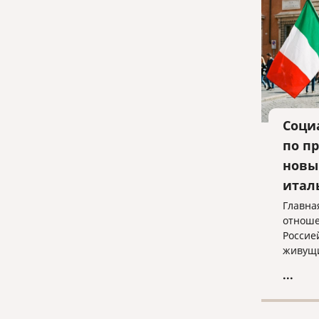
Соци
по п
новы
итал
Главна
отноше
Россие
живущи
живущи
...