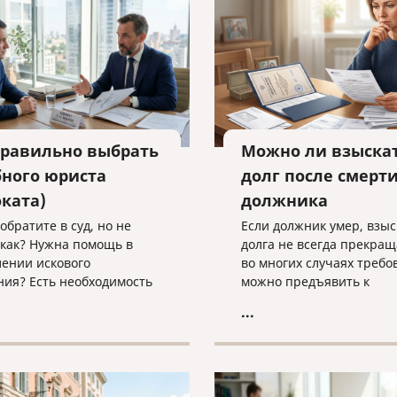
техническими текстами 
английском языке.
правильно выбрать
Можно ли взыска
бного юриста
долг после смерт
оката)
должника
обратите в суд, но не
Если должник умер, взы
 как? Нужна помощь в
долга не всегда прекращ
лении искового
во многих случаях требо
ния? Есть необходимость
можно предъявить к
ом сопровождении
наследственному имущес
...
ого процесса?
наследникам. Разбираем,
вайтесь на юридическую
действовать кредитору, 
ьтацию в компанию
наследники уже вступил
 и cлово» по адресу
наследство, еще не прин
voislovo.ru
или когда судебное реше