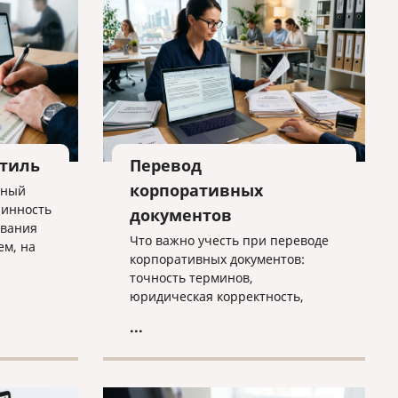
стиль
Перевод
корпоративных
нный
линность
документов
ования
Что важно учесть при переводе
ем, на
корпоративных документов:
тся, где
точность терминов,
ансы
юридическая корректность,
локализация,
...
конфиденциальность и контроль
качества. Практичная статья для
компаний, работающих на
международном рынке.