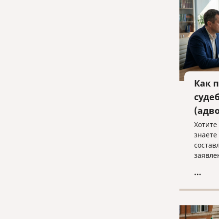
Как 
суде
(адв
Хотите 
знаете
состав
заявле
в полн
...
судебн
Записы
консул
«Право
law@pra