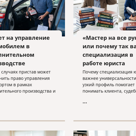
ет на управление
«Мастер на все ру
мобилем в
или почему так в
лнительном
специализация в
зводстве
работе юриста
х случаях пристав может
Почему специализация 
чить право управления
важнее универсальности
ортом в рамках
узкий профиль помогает
ительного производства и
понимать клиента, суде
такая мера применяется
практику и выстраивать
...
о — разъясняем
эффективную стратегию
ми словами.