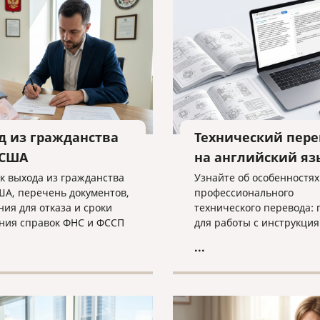
пешного завершения дела
атору необходима
а экспертов.
д из гражданства
Технический пере
 США
на английский яз
к выхода из гражданства
Узнайте об особенностях
ША, перечень документов,
профессионального
ния для отказа и сроки
технического перевода: 
ния справок ФНС и ФССП
для работы с инструкция
ном материале.
чертежами недостаточн
...
просто лингвистом, как 
критических ошибок в
терминологии и что нео
для получения качестве
результата при работе с