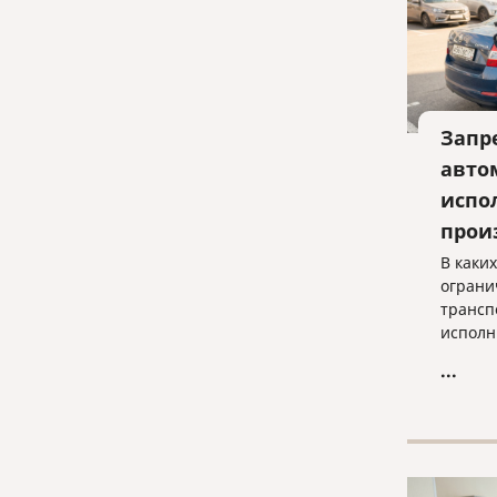
Запр
авто
испо
прои
В каки
ограни
трансп
исполн
когда 
...
законн
просты