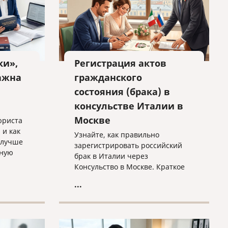
ки»,
Регистрация актов
ажна
гражданского
состояния (брака) в
консульстве Италии в
Москве
юриста
 и как
Узнайте, как правильно
 лучше
зарегистрировать российский
бную
брак в Италии через
Консульство в Москве. Краткое
 защиты.
руководство по процедуре
...
trascrizione: необходимые
документы, требования к
переводу и важные нюансы
оформления без лишних хлопот.