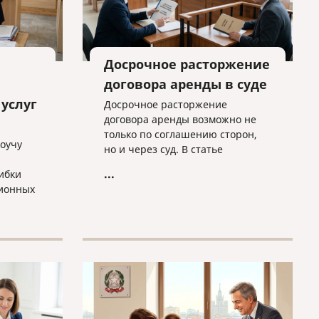
Досрочное расторжение
договора аренды в суде
услуг
Досрочное расторжение
договора аренды возможно не
только по соглашению сторон,
коучу
но и через суд. В статье
разбираем основные основания
...
ибки
для расторжения, типичные
ионных
спорные ситуации и объясняем,
почему условия договора нужно
ты в
проверять заранее.
у
а»
ьного