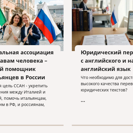
взыскании уже получено
альная ассоциация
Юридический пер
равам человека –
с английского и н
й помощник
английский язык
ьянцев в России
Что необходимо для дос
высокого качества перев
я цель ССАН - укрепить
юридических текстов?
ния между Италией и
й, помочь итальянцам,
...
м в РФ, и россиянам,
м в Италии.