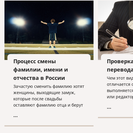
Процесс смены
Проверк
фамилии, имени и
перевод
отчества в России
Чем этот ви
отличается 
Зачастую сменить фамилию хотят
выполняется
женщины, выходящие замуж,
или редакто
которые после свадьбы
конкретные 
оставляют фамилию отца и берут
...
имена собст
фамилию мужа.
...
и т.д. Сверк
обращаются
например, с