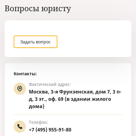
однажды пер
Вопросы юристу
места работ
ребенка, сп
других подо
которые тре
переводить 
целей.
Задать вопрос
Контакты:
Фактический адрес:
Москва, 3-я Фрунзенская, дом 7, 3 п-
д, 3 эт., оф. 69 (в здании жилого
дома)
Телефон:
+7 (495) 955-91-80