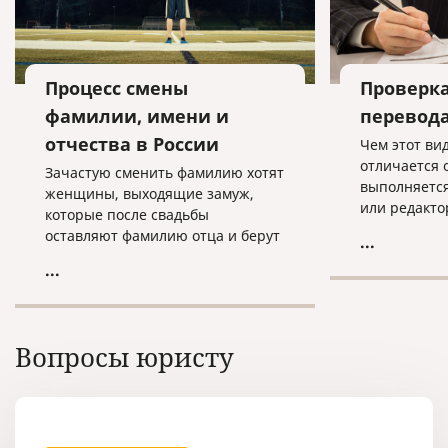
Процесс смены
Проверк
фамилии, имени и
перевод
отчества в России
Чем этот ви
отличается 
Зачастую сменить фамилию хотят
выполняется
женщины, выходящие замуж,
или редакто
которые после свадьбы
конкретные 
оставляют фамилию отца и берут
...
имена собст
фамилию мужа.
...
и т.д. Сверк
обращаются
например, с
однажды пер
Вопросы юристу
места работ
ребенка, сп
других подо
которые тре
переводить 