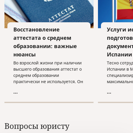
Восстановление
Услуги и
аттестата о среднем
подготов
образовании: важные
докумен
нюансы
Испании
Во взрослой жизни при наличии
Тесно сотру
высшего образования аттестат о
Испании в М
среднем образовании
специализир
практически не используется. Он
максимально
нужен при поступлении в высшее
услуг, связа
...
...
учебное заведение, редко - при
истребовани
оформлении на работу.
российских 
Остальное время документ лежит
последующе
в укромном месте забытый и
территории
никому не нужный.
Вопросы юристу