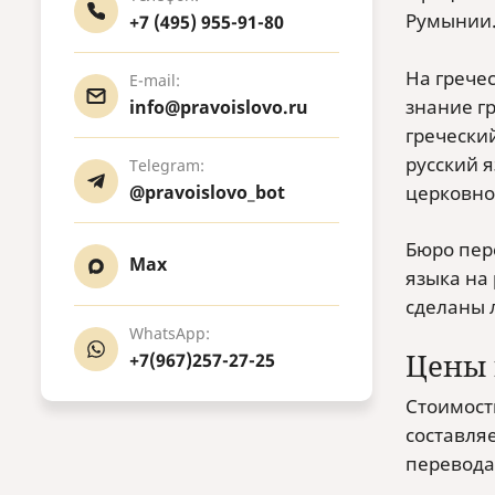
Румынии
+7 (495) 955-91-80
На грече
E-mail:
знание г
info@pravoislovo.ru
гречески
русский 
Telegram:
церковно
@pravoislovo_bot
Бюро пер
Max
языка на 
сделаны 
WhatsApp:
Цены 
+7(967)257-27-25
Стоимость
составляе
перевода