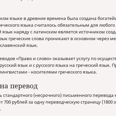
.
ском языке в древние времена была создана богате
реческого языка считалось обязательным для любого
й язык наряду с латинским является источником соз
язык греческие слова проникают в основном через м
славянский язык.
еводов «Право и слово» оказывает услугу по осущес
русский язык и с русского языка на греческий язык.
лингвистами - носителями греческого языка.
на перевод
 стандартного (несрочного) письменного перевода ка
т 700 рублей за одну переводческую страницу (1800 
.