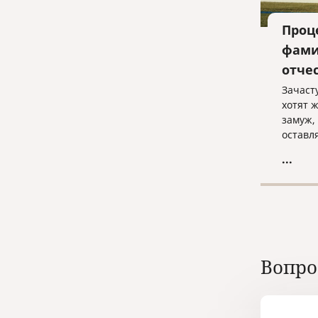
Проц
фами
отче
Зачаст
хотят 
замуж,
оставл
берут 
...
Вопро