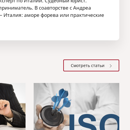
сперт по Италии. Судебный юрист.
риниматель. В соавторстве с Андреа
 – Италия: аморе форева или практические
Смотреть статьи