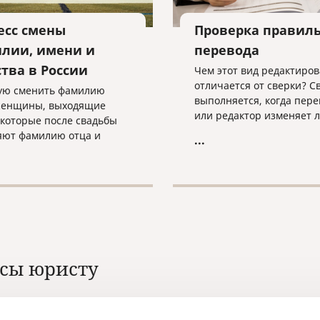
есс смены
Проверка правил
лии, имени и
перевода
ства в России
Чем этот вид редактиро
отличается от сверки? С
ую сменить фамилию
выполняется, когда пер
женщины, выходящие
или редактор изменяет 
 которые после свадьбы
конкретные данные, нап
яют фамилию отца и
...
имена собственные, даты
фамилию мужа.
и т.д. Сверку заказывают
обращаются повторно,
например, с переводом 
однажды переведенных 
с места работы, согласий
выезд ребенка, справок
и других подобных докум
сы юристу
которые требуется
периодически переводит
определенных целей.