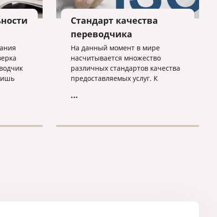
ьности
Стандарт качества
переводчика
вания
На данный момент в мире
верка
насчитывается множество
еводчик
различных стандартов качества
лишь
предоставляемых услуг. К
ример,
юридическо-переводческой
...
, числа
деятельности относятся два из
, когда
них – это ISO 9001
(Международный стандарт
уже
Системы менеджмента качества)
справок
и EN 15038 (Европейский
 на
стандарт качества
 2-НДФЛ
переводческих услуг). Первый
ентов,
определяет качество управления
бизнес процессами на
ь для
предприятии, а второй
определяет область
применения, терминологию, а