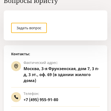
Вопросы юристу
ребенка, сп
других подо
которые тре
переводить 
целей.
Задать вопрос
Контакты:
Фактический адрес:
Москва, 3-я Фрунзенская, дом 7, 3 п-
д, 3 эт., оф. 69 (в здании жилого
дома)
Телефон:
+7 (495) 955-91-80