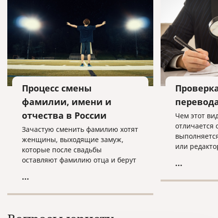
Процесс смены
Проверк
фамилии, имени и
перевод
отчества в России
Чем этот ви
отличается 
Зачастую сменить фамилию хотят
выполняется
женщины, выходящие замуж,
или редакто
которые после свадьбы
конкретные 
оставляют фамилию отца и берут
...
имена собст
фамилию мужа.
...
и т.д. Сверк
обращаются
например, с
однажды пер
места работ