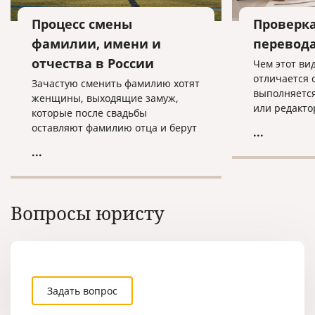
Процесс смены
Проверк
фамилии, имени и
перевод
отчества в России
Чем этот ви
отличается 
Зачастую сменить фамилию хотят
выполняется
женщины, выходящие замуж,
или редакто
которые после свадьбы
конкретные 
оставляют фамилию отца и берут
...
имена собст
фамилию мужа.
...
и т.д. Сверк
обращаются
например, с
однажды пер
Вопросы юристу
места работ
ребенка, сп
других подо
которые тре
переводить 
целей.
Задать вопрос