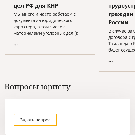
дел РФ для КНР
трудоуст
граждан 
Мы много и часто работаем с
документами юридического
России
характера, в том числе с
В случае за
материалами уголовных дел (к
договора с 
примеру, с целью экстрадиции
...
Таиланда в 
граждан России, обвиняемых в
будет осуще
совершении преступлений и
действий.
проживающих или
...
скрывающихся за границей. Как
правило, они также объявлены в
международный розыск).
Вопросы юристу
Задать вопрос