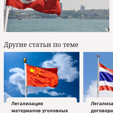
Другие статьи по теме
Легализация
Легализа
материалов уголовных
договора