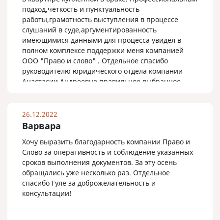
подход,четкость и пунктуальность
работы,грамотность выступления в процессе
слушаний в суде,аргументированность
имеющимися данными для процесса увидел в
полном комплексе поддержки меня компанией
ООО "Право и слово" . Отдельное спасибо
руководителю юридического отдела компании
Анастасии Андреевне,правильное выбранное
направление в защите и решении моей сложной
ситуации ,сотрудники воплощающие и
реализующие работу в суде, спасибо Вам
26.12.2022
огромное!!!!!!!
Варвара
Процветания и благополучия Вашей
Хочу выразить благодарность компании Право и
компании!!!!!!!!!!!!
Слово за оперативность и соблюдение указанных
сроков выполнения документов. За эту осень
обращались уже несколько раз. Отдельное
спасибо Гуле за доброжелательность и
консультации!