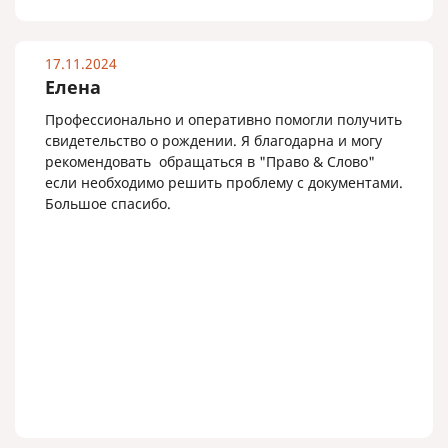
прекрасной Елизавете! Работать с вами одно
удовольствие!!!
Я абсолютно довольна результатом и с
17.11.2024
уверенностью буду рекомендовать бюро "Право и
Елена
слово" всем, кто нуждается в услугах легализации
Профессионально и оперативно помогли получить
и перевода. Спасибо вам за вашу работу!
свидетельство о рождении. Я благодарна и могу
рекомендовать обращаться в "Право & Слово"
если необходимо решить проблему с документами.
Большое спасибо.