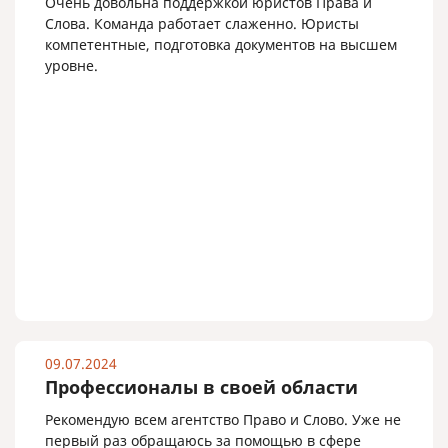
Очень довольна поддержкой юристов Права и
обращаться и индивидуально вам подскажут, как
Слова. Команда работает слаженно. Юристы
решить даже самый СЛОЖНЫЙ вопрос.
компетентные, подготовка документов на высшем
Рекомендую. С уважением к руководителю и ее
уровне.
замечательному агентству! Спасибо❤️
09.07.2024
Профессионалы в своей области
Рекомендую всем агентство Право и Слово. Уже не
первый раз обращаюсь за помощью в сфере