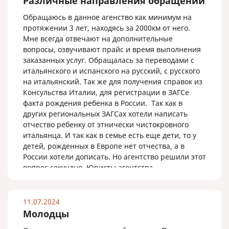
Различные направления обращений
Обращаюсь в данное агенство как минимум на
протяжении 3 лет, находясь за 2000км от него.
Мне всегда отвечают на дополнительные
вопросы, озвучивают прайс и время выполнения
заказанных услуг. Обращалась за переводами с
итальянского и испанского на русский, с русского
на итальянский. Так же для получения справок из
Консульства Италии, для регистрации в ЗАГСе
факта рождения ребенка в России. Так как в
других региональных ЗАГСах хотели написать
отчество ребенку от этнически чистокровного
итальянца. И так как в семье есть еще дети, то у
детей, рожденных в Европе нет отчества, а в
России хотели дописать. Но агентство решили этот
вопрос секундно. Юристы агентства
самостоятельно с пакетом документов
зарегистрировали рождение в ЗАГСе г.Москва без
меня и прислали оригиналы, так же
11.07.2024
апостилированные и с переводом для Италии. По
Молодцы
другим вопросам я считаю так же можно легко