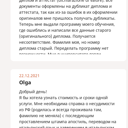
диплом и аттестат (dichiarazione di valore). Все
документы оформлены на дубликат диплома и
аттестата, так как из-за ошибок в их оформлении
оригиналов мне пришлось получать дубликаты.
Теперь мне выдали программу моего обучения,
где ошиблись и написали все данные старого
(оригинального) диплома. Получается
несоответствие. Фамилия моя, но номер
диплома старый. Переделать программу нет
возможности. Мне в университете взяли
справку о том, что мне выдали дубликат. В
министерстве (департаменте)образования мне
сказали, что на данный документ апостиль они
22.12.2021
не ставят. Помогите пожалуйста, каким образом
Olga
можно легализовать данную справку, чтобы она
имела юридическую силу в Италии. Чтобы мою
Добрый день!
программу мне зачли. Моя подруга оформляла у
Я бы хотела узнать стоимость и сроки одной
вас все свои и мои документы по легализации.
услуги. Мне необходима справка о несудимости
Подскажите, как поступить в данной ситуации.
из РФ (родилась и всегда проживала там,
Может ставится апостиль в министерстве
фамилию не меняла) с последующим
юстиции или достаточно ее перевести и
проставлением штампа апостиль, переводом на
легализовать в консульстве Италии. Справка
итальянский язык и заверением в итальянском