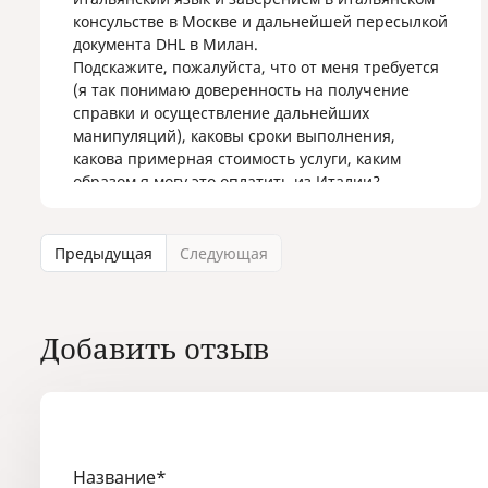
сейчас находится в Оренбурге. Я хочу
консульстве в Москве и дальнейшей пересылкой
воспользоваться вашими услугами, если это
документа DHL в Милан.
возможно. Спасибо, буду ждать ответа. Не знаю
Подскажите, пожалуйста, что от меня требуется
как прикрепить фото вышеуказанной справки.
(я так понимаю доверенность на получение
справки и осуществление дальнейших
манипуляций), каковы сроки выполнения,
какова примерная стоимость услуги, каким
образом я могу это оплатить из Италии?
Справка нужна не срочно.
Спасибо.
С уважением, Ольга
Предыдущая
Следующая
Добавить отзыв
Название
*