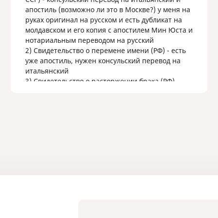
апостиль (возможно ли это в Москве?) у меня на
руках оригинал на русском и есть дубликат на
молдавском и его копия с апостилем Мин Юста и
нотариальным переводом на русский
2) Свидетельство о перемене имени (РФ) - есть
уже апостиль, нужен консульский перевод на
итальянский
3) Свидетельство о расторжении брака (РФ) -
нужен апостиль и консульский перевод на
итальянский
4) Получение за меня и за сына по
доверенности справок о несудимости с их
консульским переводом и апостилем