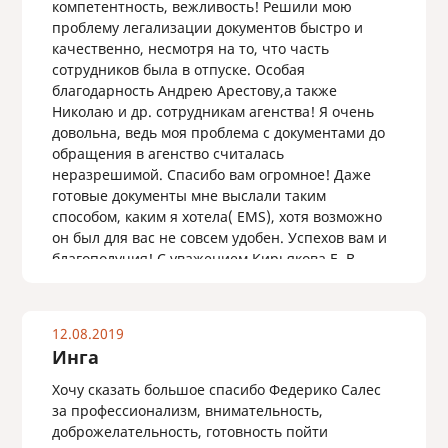
компетентность, вежливость! Решили мою
проблему легализации документов быстро и
качественно, несмотря на то, что часть
сотрудников была в отпуске. Особая
благодарность Андрею Арестову,а также
Николаю и др. сотрудникам агенства! Я очень
довольна, ведь моя проблема с документами до
обращения в агенство считалась
неразрешимой. Спасибо вам огромное! Даже
готовые документы мне выслали таким
способом, каким я хотела( ЕМS), хотя возможно
он был для вас не совсем удобен. Успехов вам и
благополучия! С уважением Кирьякова Е. В.
12.08.2019
Инга
Хочу сказать большое спасибо Федерико Салес
за профессионализм, внимательность,
доброжелательность, готовность пойти