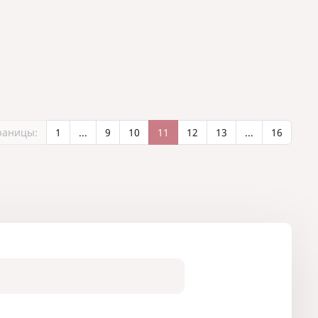
раницы:
1
...
9
10
11
12
13
...
16