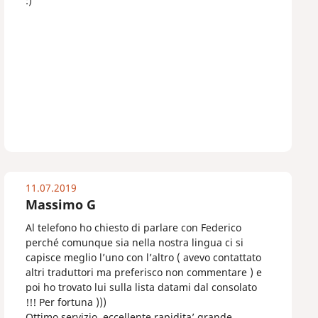
:)
11.07.2019
Massimo G
Al telefono ho chiesto di parlare con Federico
perché comunque sia nella nostra lingua ci si
capisce meglio l’uno con l’altro ( avevo contattato
altri traduttori ma preferisco non commentare ) e
poi ho trovato lui sulla lista datami dal consolato
!!! Per fortuna )))
Ottimo servizio, eccellente rapidita’ grande