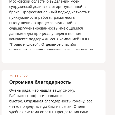
Московской области о выделении моей
супружеской доли в квартире купленной в
браке. Профессиональный подход,четкость и
пунктуальность работы,грамотность
выступления в процессе слушаний в
суде,аргументированность имеющимися
данными для процесса увидел в полном
комплексе поддержки меня компанией ООО
"Право и слово" . Отдельное спасибо
руководителю юридического отдела компании
Анастасии Андреевне,правильное выбранное
направление в защите и решении моей
сложной ситуации ,сотрудники воплощающие и
реализующие работу в суде, спасибо Вам
29.11.2022
огромное!!!!!!!
Огромная благодарность
Процветания и благополучия Вашей
компании!!!!!!!!!!!!
Очень рада, что нашла вашу фирму.
Работают профессионально и
быстро. Отдельная благодарность Роману, всё
четко по делу, всегда был на связи. Очень
удобная система оплаты. Процветания вам!