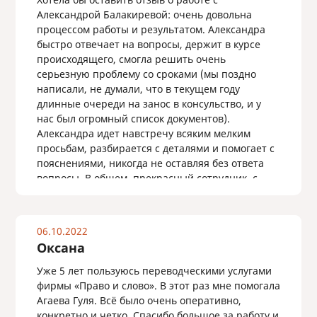
Александрой Балакиревой: очень довольна
процессом работы и результатом. Александра
быстро отвечает на вопросы, держит в курсе
происходящего, смогла решить очень
серьезную проблему со сроками (мы поздно
написали, не думали, что в текущем году
длинные очереди на занос в консульство, и у
нас был огромный список документов).
Александра идет навстречу всяким мелким
просьбам, разбирается с деталями и помогает с
пояснениями, никогда не оставляя без ответа
вопросы. В общем, прекрасный сотрудник, с
которым было приятно работать, и, по факту, с
отличным результатом.
Спасибо, Александра!
06.10.2022
Оксана
Уже 5 лет пользуюсь переводческими услугами
фирмы «Право и слово». В этот раз мне помогала
Агаева Гуля. Всё было очень оперативно,
конкретно и четко. Спасибо большое за работу и