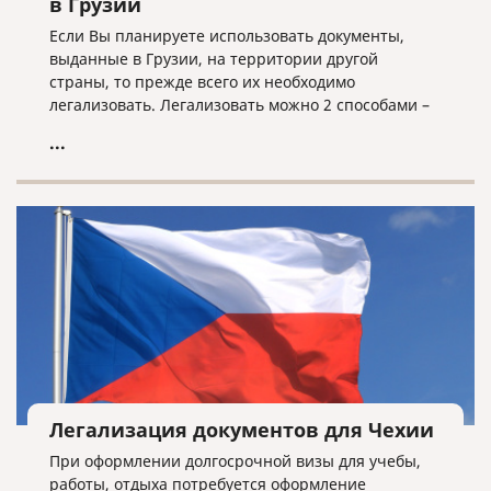
в Грузии
Если Вы планируете использовать документы,
выданные в Грузии, на территории другой
страны, то прежде всего их необходимо
легализовать. Легализовать можно 2 способами –
проставлением штампа апостиль или полная
...
консульская легализация. Для того, чтобы понять
какой вариант подойдет именно Вам, нужно
понимать для какой страны готовите документы.
Если страна входит в список стран подписавших
Гаагскую конвенцию, то проставляется штамп
апостиль. Если не входит, то выполняется полная
консульская легализация.
Легализация документов для Чехии
При оформлении долгосрочной визы для учебы,
работы, отдыха потребуется оформление