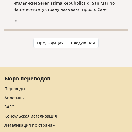
итальянски Serenissima Repubblica di San Marino.
Чаще всего эту страну называют просто Сан-
Марино. С населением в чуть более 33 тысяч
...
человек и площадью в 60,57 км², оно считается
третьим самым маленьким государством в Европе
(после Ватикана и Монако).
Предыдущая
Следующая
Бюро переводов
Переводы
Апостиль
ЗАГС
Консульская легализация
Легализация по странам