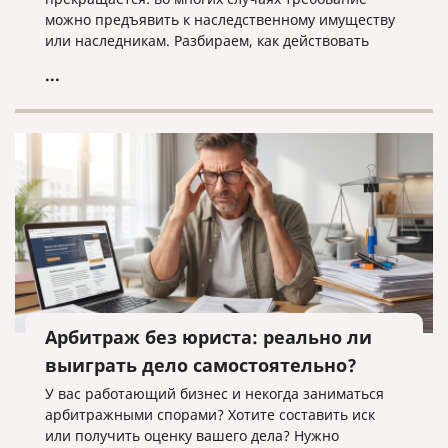
можно предъявить к наследственному имуществу
или наследникам. Разбираем, как действовать
кредитору, когда наследники уже вступили в
...
наследство, еще не приняли его или когда
судебное решение о взыскании уже получено.
Арбитраж без юриста: реально ли
выиграть дело самостоятельно?
У вас работающий бизнес и некогда заниматься
арбитражными спорами? Хотите составить иск
или получить оценку вашего дела? Нужно