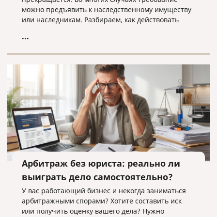
можно предъявить к наследственному имуществу
или наследникам. Разбираем, как действовать
кредитору, когда наследники уже вступили в
...
наследство, еще не приняли его или когда
судебное решение о взыскании уже получено.
Арбитраж без юриста: реально ли
выиграть дело самостоятельно?
У вас работающий бизнес и некогда заниматься
арбитражными спорами? Хотите составить иск
или получить оценку вашего дела? Нужно