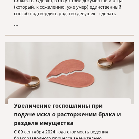
схожесть. Однако, в отсутствие документов и отца
(который, к сожалению, уже умер) единственный
способ подтвердить родство девушек - сделать
анализ ДНК. Результат анализа вышел
...
неожиданным - удивились все участники
программы. Хотите узнать и вы - обязательно
посмотрите передачу!
Увеличение госпошлины при
подаче иска о расторжении брака и
разделе имущества
С 09 сентября 2024 года стоимость ведения
бракоразводного процесса значительно