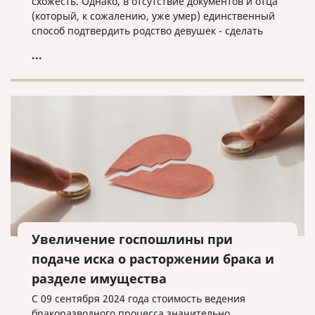
схожесть. Однако, в отсутствие документов и отца
(который, к сожалению, уже умер) единственный
способ подтвердить родство девушек - сделать
анализ ДНК. Результат анализа вышел
...
неожиданным - удивились все участники
программы. Хотите узнать и вы - обязательно
посмотрите передачу!
Увеличение госпошлины при
подаче иска о расторжении брака и
разделе имущества
С 09 сентября 2024 года стоимость ведения
бракоразводного процесса значительно