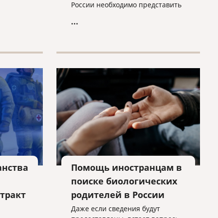
ругие
России необходимо представить
следующие документы:
...
бу в
стиций.
анства
Помощь иностранцам в
поиске биологических
тракт
родителей в России
Даже если сведения будут