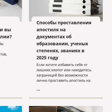
Способы проставления
ли вы
апостиля на
алии?
документах об
образовании, ученых
бы
степенях, званиях в
тов,
2025 году
Если хотите избавить себя от
сть.
лишних хлопот или находитесь
 в
заграницей без возможности
лично проставить апостиль на
ую
свой диплом/аттестат,
...
умент с
сотрудники нашей компании с
иями.
удовольствием с этим помогут.