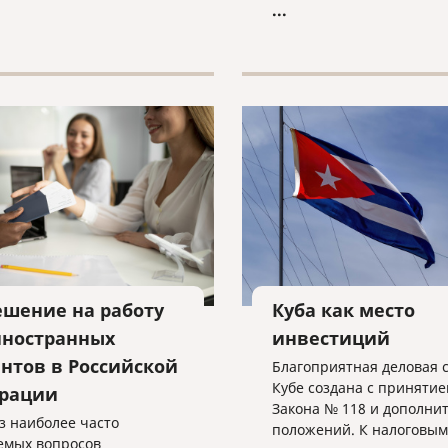
...
сти второй Гражданского
а Российской Федерации».
ешение на работу
Куба как место
иностранных
инвестиций
ентов в Российской
Благоприятная деловая 
Кубе создана с принятие
рации
Закона № 118 и дополни
з наиболее часто
положений. К налоговым
емых вопросов