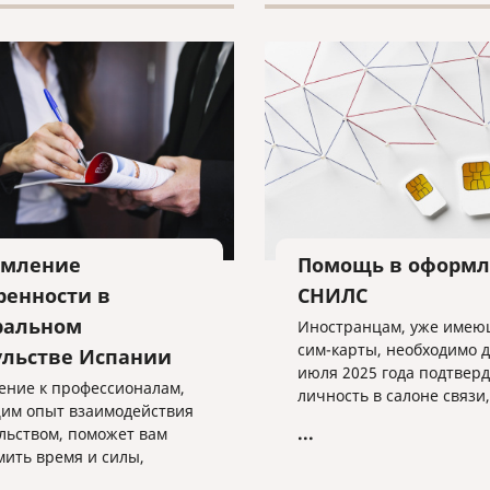
мление
Помощь в оформ
ренности в
СНИЛС
ральном
Иностранцам, уже име
сим-карты, необходимо д
ульстве Испании
июля 2025 года подтвер
ние к профессионалам,
личность в салоне связи,
м опыт взаимодействия
предоставив необходим
...
ульством, поможет вам
данные.
мить время и силы,
чив безупречное