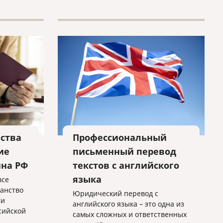
ства
Профессиональный
ие
письменный перевод
ина РФ
текстов с английского
языка
все
анство
Юридический перевод с
ти
английского языка – это одна из
сийской
самых сложных и ответственных