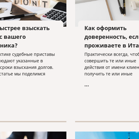
быстрее взыскать
Как оформить
 с вашего
доверенность, ес
ника?
проживаете в Ит
ктике судебные приставы
Практически всегда, что
людают указанные в
совершить те или иные
 сроки взыскания долгов.
действия от имени клиен
 статье мы поделимся
получить те или иные
отанными приемами
документы, требуется
...
действия с приставами,
нотариальная доверенно
е помогут быстрее
Когда человек находится
ть свои деньги с вашего
России, он обращается в
ка.
ближайшую нотариальн
контору и оформляет док
нужными нам полномоч