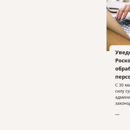
Увед
Роск
обра
перс
С 30 ма
силу с
админи
законо
увели
...
наруше
персон