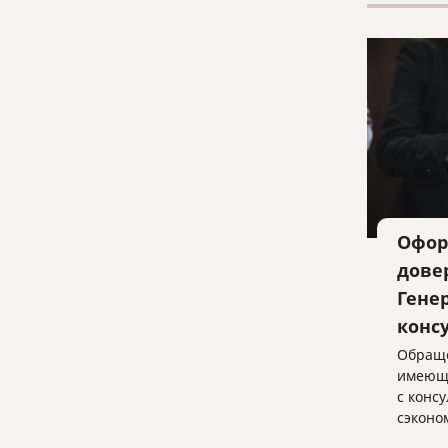
Офор
дове
Гене
конс
Обраще
имеющи
с конс
сэконо
обеспе