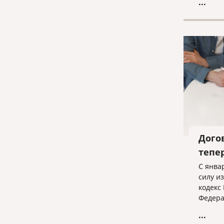
...
оформл
докуме
Дого
тепе
С янва
силу и
кодекс
Федера
13.12.
...
внесен