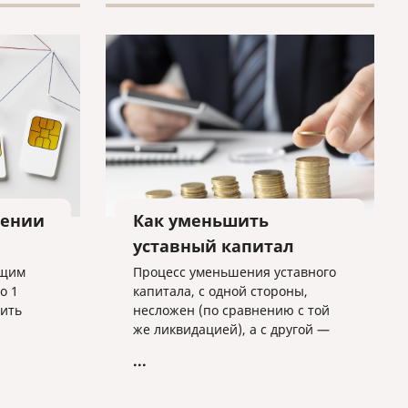
лении
Как уменьшить
уставный капитал
ющим
Процесс уменьшения уставного
о 1
капитала, с одной стороны,
дить
несложен (по сравнению с той
же ликвидацией), а с другой —
ые
имеет массу подводных камней,
...
которые могут сильно усложнить
данную процедуру.