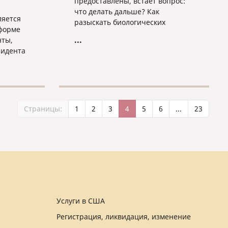
предоставлены, встает вопрос:
что делать дальше? Как
ляется
разыскать биологических
форме
родителей, узнать их адрес,
...
нты,
номер телефона, собрать хоть
зидента
какие-то сведения о том, что это
за люди?
онтракт
Страницы:
1
2
3
4
5
6
...
23
ийской
йской
е
их
Услуги в США
Регистрация, ликвидация, изменение