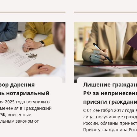
ение всех необходимых
нтов.
вор дарения
Лишение граждан
рь нотариальный
РФ за непринесен
присяги граждан
ря 2025 года вступили в
зменения в Гражданский
С 01 сентября 2017 года 
 РФ, внесенные
лица, получившие гражд
льным законом от
России, обязаны принес
2024 № 459-ФЗ «О
Присягу гражданина Рос
ии изменения в статью
Федерации.