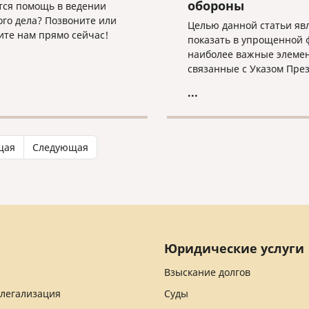
обороны
тся помощь в ведении
ого дела? Позвоните или
Целью данной статьи яв
те нам прямо сейчас!
показать в упрощенной 
наиболее важные элеме
связанные с Указом Пре
Российской Федерации,
...
касающихся приема в
гражданство Российской
Федерации иностранных
граждан, заключивших к
щая
Следующая
на военную службу в
Вооруженных Силах Росс
Федерации, Армии Росси
Федерации или воински
формирования, а также 
семьи.
Юридические услуги
Взыскание долгов
 легализация
Суды