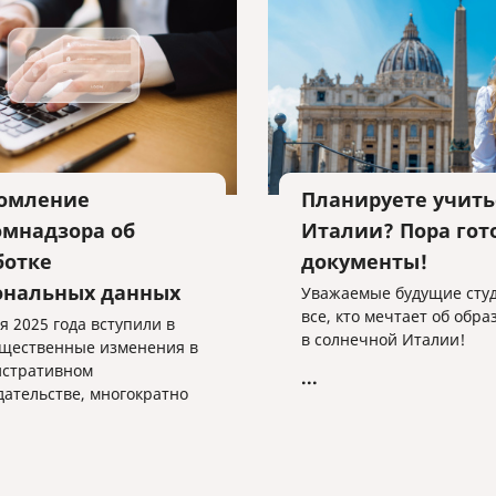
омление
Планируете учить
омнадзора об
Италии? Пора гот
ботке
документы!
ональных данных
Уважаемые будущие сту
все, кто мечтает об обр
я 2025 года вступили в
в солнечной Италии!
ущественные изменения в
стративном
...
дательстве, многократно
чивающие штрафы за
ния в сфере обработки
альных данных.