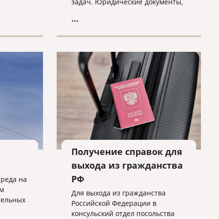
задач. Юридические документы,
такие как договоры, соглашения,
...
судебные решения, патенты и
свидетельства, требуют не
только точности перевода, но и
соблюдения юридической
терминологии и норм
законодательства.
Получение справок для
выхода из гражданства
РФ
среда на
м
Для выхода из гражданства
тельных
Российской Федерации в
консульский отдел посольства