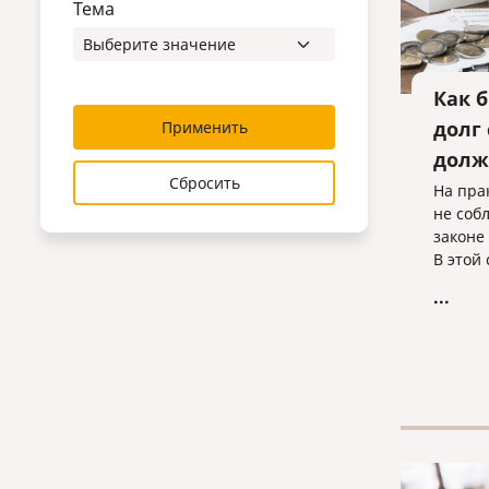
Тема
Как 
долг
Применить
долж
Сбросить
На пра
не соб
законе
В этой
нараб
...
взаимо
которы
получи
должни