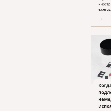
иностр
ежегод
обучен
...
аспира
Федера
есть л
легаль
создав
правов
могут 
студен
Когд
подл
неме
испо