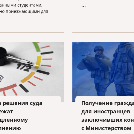
льготам добавляются и д
...
анными студентами,
преимущества, которые
но приезжающими для
побуждают иностранных
ия в бакалавриате или
инвесторов выбирать Ку
нтуре в Российской
качестве места для инве
ции, заключается в том,
и у них возможность
но трудоустроиться, не
ая при этом проблем в их
ом статусе в стране или
потерять свои
ческие визы.
а решения суда
Получение гражд
ежат
для иностранцев
дленному
заключивших кон
лнению
с Министерством