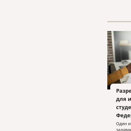
574 ча
кодекс
Разр
для 
студ
Феде
Один и
задава