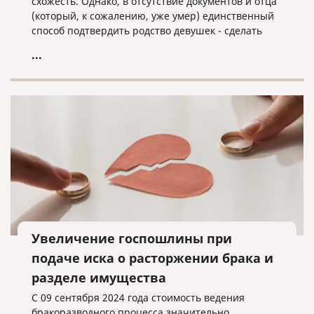
схожесть. Однако, в отсутствие документов и отца
(который, к сожалению, уже умер) единственный
способ подтвердить родство девушек - сделать
анализ ДНК. Результат анализа вышел
...
неожиданным - удивились все участники
программы. Хотите узнать и вы - обязательно
посмотрите передачу!
Увеличение госпошлины при
подаче иска о расторжении брака и
разделе имущества
С 09 сентября 2024 года стоимость ведения
бракоразводного процесса значительно