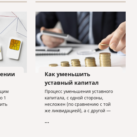
лении
Как уменьшить
уставный капитал
ющим
Процесс уменьшения уставного
о 1
капитала, с одной стороны,
дить
несложен (по сравнению с той
же ликвидацией), а с другой —
ые
имеет массу подводных камней,
...
которые могут сильно усложнить
данную процедуру.