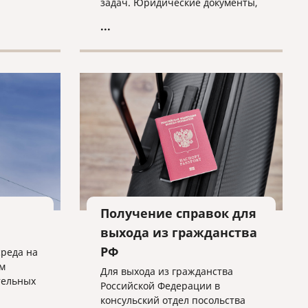
задач. Юридические документы,
такие как договоры, соглашения,
...
судебные решения, патенты и
свидетельства, требуют не
только точности перевода, но и
соблюдения юридической
терминологии и норм
законодательства.
Получение справок для
выхода из гражданства
РФ
среда на
м
Для выхода из гражданства
тельных
Российской Федерации в
консульский отдел посольства