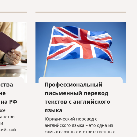
ства
Профессиональный
ие
письменный перевод
ина РФ
текстов с английского
языка
все
анство
Юридический перевод с
ти
английского языка – это одна из
сийской
самых сложных и ответственных