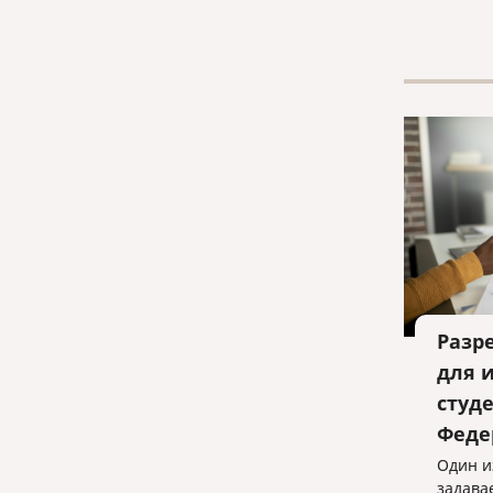
574 ча
кодекс
Разр
для 
студ
Феде
Один и
задава