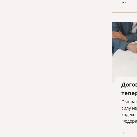
...
оформл
докуме
Дого
тепе
С янва
силу и
кодекс
Федера
13.12.
...
внесен