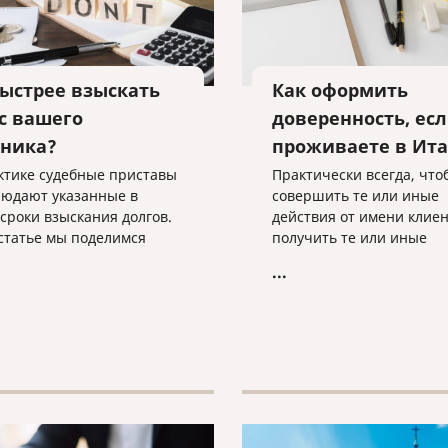
быстрее взыскать
Как оформить
 с вашего
доверенность, ес
ника?
проживаете в Ит
ктике судебные приставы
Практически всегда, что
людают указанные в
совершить те или иные
 сроки взыскания долгов.
действия от имени клиен
 статье мы поделимся
получить те или иные
отанными приемами
документы, требуется
...
действия с приставами,
нотариальная доверенно
е помогут быстрее
Когда человек находится
ть свои деньги с вашего
России, он обращается в
ка.
ближайшую нотариальн
контору и оформляет док
нужными нам полномоч