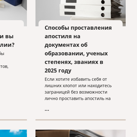
Способы проставления
ли вы
апостиля на
алии?
документах об
образовании, ученых
бы
степенях, званиях в
тов,
2025 году
Если хотите избавить себя от
сть.
лишних хлопот или находитесь
 в
заграницей без возможности
лично проставить апостиль на
ую
свой диплом/аттестат,
...
умент с
сотрудники нашей компании с
иями.
удовольствием с этим помогут.