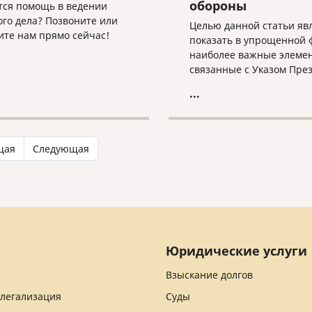
обороны
тся помощь в ведении
ого дела? Позвоните или
Целью данной статьи яв
те нам прямо сейчас!
показать в упрощенной 
наиболее важные элеме
связанные с Указом Пре
Российской Федерации,
...
касающихся приема в
гражданство Российской
Федерации иностранных
граждан, заключивших к
щая
Следующая
на военную службу в
Вооруженных Силах Росс
Федерации, Армии Росси
Федерации или воински
формирования, а также 
семьи.
Юридические услуги
Взыскание долгов
 легализация
Суды