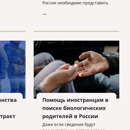
ругие
России необходимо представить
следующие документы:
...
бу в
стиций.
анства
Помощь иностранцам в
поиске биологических
тракт
родителей в России
Даже если сведения будут