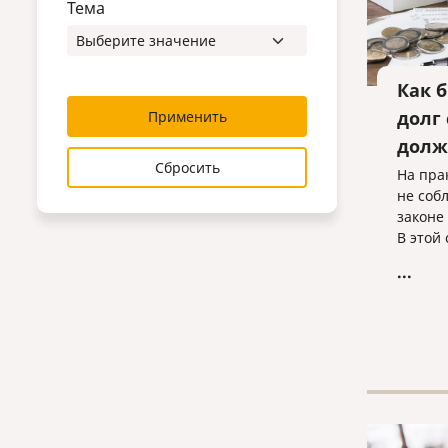
Тема
Как 
долг
Применить
долж
Сбросить
На пра
не соб
законе
В этой
нараб
...
взаимо
которы
получи
должни