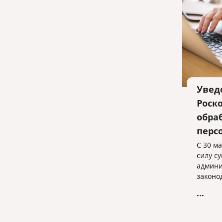
Увед
Роск
обра
перс
С 30 ма
силу с
админи
законо
увели
...
наруше
персон