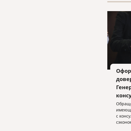
Офор
дове
Гене
конс
Обраще
имеющи
с конс
сэконо
обеспе