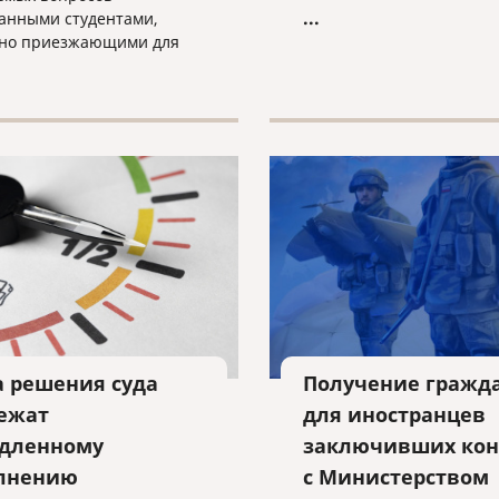
льготам добавляются и д
...
анными студентами,
преимущества, которые
но приезжающими для
побуждают иностранных
ия в бакалавриате или
инвесторов выбирать Ку
нтуре в Российской
качестве места для инве
ции, заключается в том,
и у них возможность
но трудоустроиться, не
ая при этом проблем в их
ом статусе в стране или
потерять свои
ческие визы.
а решения суда
Получение гражд
ежат
для иностранцев
дленному
заключивших кон
лнению
с Министерством