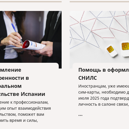
мление
Помощь в оформ
ренности в
СНИЛС
ральном
Иностранцам, уже име
сим-карты, необходимо д
ульстве Испании
июля 2025 года подтвер
ние к профессионалам,
личность в салоне связи,
м опыт взаимодействия
предоставив необходим
...
ульством, поможет вам
данные.
мить время и силы,
чив безупречное