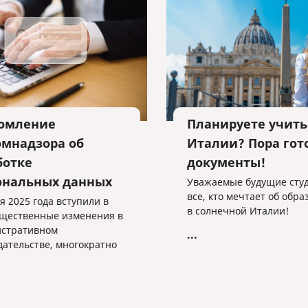
омление
Планируете учить
омнадзора об
Италии? Пора гот
ботке
документы!
ональных данных
Уважаемые будущие сту
все, кто мечтает об обр
я 2025 года вступили в
в солнечной Италии!
ущественные изменения в
стративном
...
дательстве, многократно
чивающие штрафы за
ния в сфере обработки
альных данных.