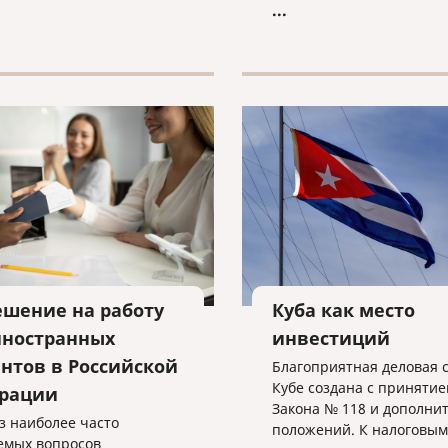
...
сти второй Гражданского
а Российской Федерации».
ешение на работу
Куба как место
иностранных
инвестиций
ентов в Российской
Благоприятная деловая 
Кубе создана с принятие
рации
Закона № 118 и дополни
з наиболее часто
положений. К налоговым
емых вопросов