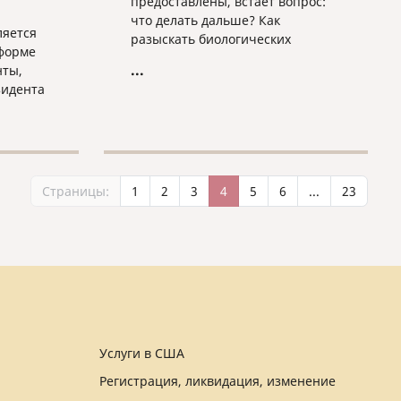
предоставлены, встает вопрос:
что делать дальше? Как
ляется
разыскать биологических
форме
родителей, узнать их адрес,
...
нты,
номер телефона, собрать хоть
зидента
какие-то сведения о том, что это
за люди?
онтракт
Страницы:
1
2
3
4
5
6
...
23
ийской
йской
е
их
Услуги в США
Регистрация, ликвидация, изменение