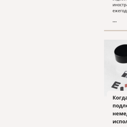
иностр
ежегод
обучен
...
аспира
Федера
есть л
легаль
создав
правов
могут 
студен
Когд
подл
неме
испо