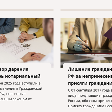
ение всех необходимых
нтов.
вор дарения
Лишение граждан
рь нотариальный
РФ за непринесен
присяги граждан
ря 2025 года вступили в
зменения в Гражданский
С 01 сентября 2017 года 
 РФ, внесенные
лица, получившие гражд
льным законом от
России, обязаны принес
2024 № 459-ФЗ «О
Присягу гражданина Рос
ии изменения в статью
Федерации.