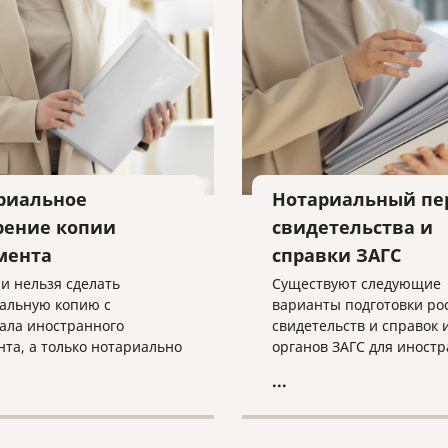
риальное
Нотариальный пе
рение копии
свидетельства и
мента
справки ЗАГС
ии нельзя сделать
Существуют следующие
альную копию с
варианты подготовки ро
ала иностранного
свидетельств и справок 
нта, а только нотариально
органов ЗАГС для иност
нный перевод.
учреждений.
...