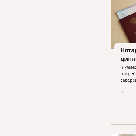
Нота
дипл
В каки
потреб
завере
...