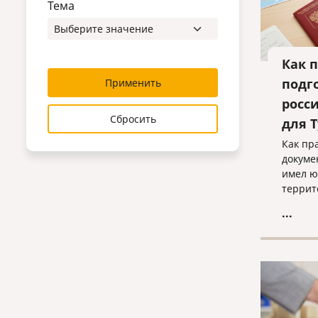
Тема
Как 
подг
Применить
росс
Сбросить
для 
Как пр
докуме
имел ю
террит
...