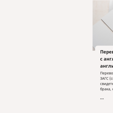
Пере
с анг
англ
Перево
ЗАГС (
свидет
брака,
растор
...
свидет
англий
англий