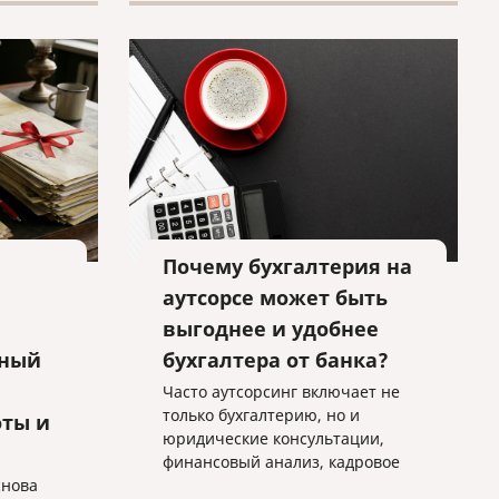
оперативно и качественно.
Почему бухгалтерия на
аутсорсе может быть
выгоднее и удобнее
тный
бухгалтера от банка?
Часто аутсорсинг включает не
только бухгалтерию, но и
оты и
юридические консультации,
финансовый анализ, кадровое
снова
делопроизводство и другие