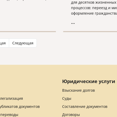
для десятков жизненных
й торговли, логистики,
процессов: переезд и ми
ового сектора,
оформление гражданства
тики и ресурсодобычи.
иностранцем, воссоедин
ал практический: с
...
семьи, поступление в
и, документами, рисками
иностранный вуз,
ом «вопрос—ответ».
трудоустройство за рубе
наследство и сделки с
щая
Следующая
собственностью.
Юридические услуги
Взыскание долгов
 легализация
Суды
убликатов документов
Составление документов
 переводы
Договоры