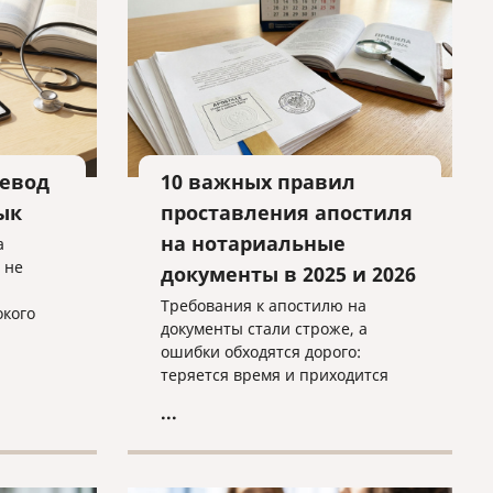
евод
10 важных правил
ык
проставления апостиля
на нотариальные
а
 не
документы в 2025 и 2026
Требования к апостилю на
окого
документы стали строже, а
льного
ошибки обходятся дорого:
евода в
теряется время и приходится
яет на
переделывать пакет. 10
...
ключевых правил, которые
родной
помогут правильно подготовить
документы, проверить
нотариальное оформление и