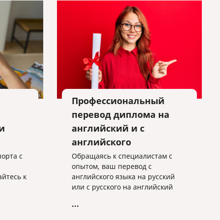
Профессиональный
перевод диплома на
и
английский и с
английского
орта с
Обращаясь к специалистам с
опытом, ваш перевод с
йтесь к
английского языка на русский
или с русского на английский
все
будет соответствовать
...
я. Мы
требования принимающей
м!
стороны, будет выполнен