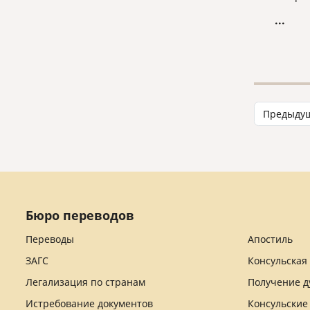
оптово
...
финанс
энерге
Матери
этапам
и блок
Предыду
Бюро переводов
Переводы
Апостиль
ЗАГС
Консульская
Легализация по странам
Получение д
Истребование документов
Консульские