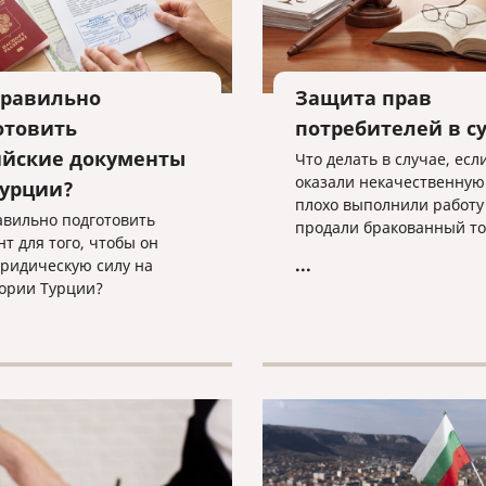
правильно
Защита прав
отовить
потребителей в с
ийские документы
Что делать в случае, есл
оказали некачественную 
Турции?
плохо выполнили работу
авильно подготовить
продали бракованный то
нт для того, чтобы он
...
ридическую силу на
ории Турции?