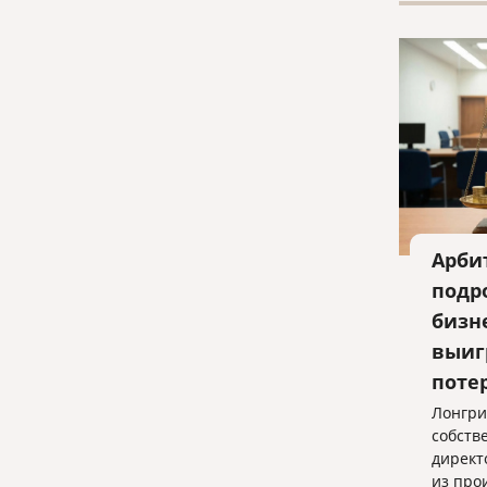
необхо
докуме
иного г
Арби
подр
бизн
выиг
поте
Лонгри
собств
директ
из про