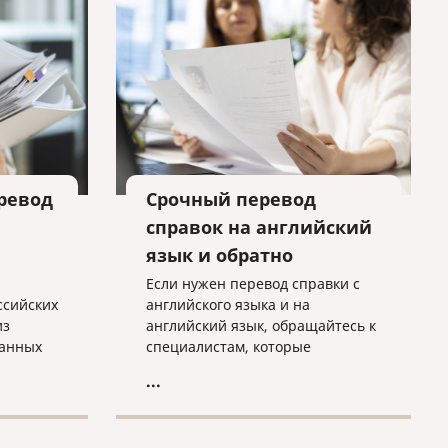
избежать типичных причин
отказа, чтобы апостиль приняли
с первого раза.
ревод
Срочный перевод
справок на английский
язык и обратно
Если нужен перевод справки с
ссийских
английского языка и на
из
английский язык, обращайтесь к
ранных
специалистам, которые
выполняют работу, зная все
...
необходимые требования. Мы
готовы вам помочь в этом!