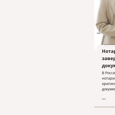
Нота
заве
доку
В Росс
нотари
оригин
докуме
завере
...