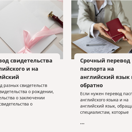
вод свидетельства
Срочный перевод
лийского и на
паспорта на
ийский
английский язык 
обратно
д разных свидетельств
свидетельства о рождении,
Если нужен перевод пасп
ельства о заключении
английского языка и на
 свидетельства о
английский язык, обраща
жении брака,
специалистам, которые
ельства о смерти) с
выполняют работу, зная 
...
ского языка и на
необходимые требовани
ский язык часто
готовы вам помочь в это