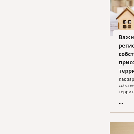
Важн
реги
собс
прис
терр
Как за
собств
террит
...