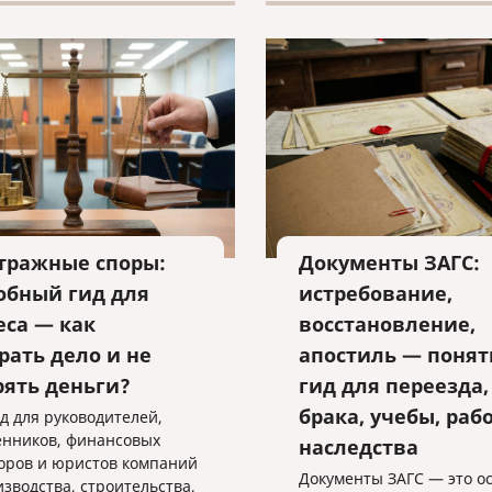
дим для оформления
нтов для гражданства
осударства.
тражные споры:
Документы ЗАГС:
обный гид для
истребование,
еса — как
восстановление,
рать дело и не
апостиль — поня
рять деньги?
гид для переезда,
брака, учебы, раб
д для руководителей,
енников, финансовых
наследства
оров и юристов компаний
Документы ЗАГС — это о
изводства, строительства,