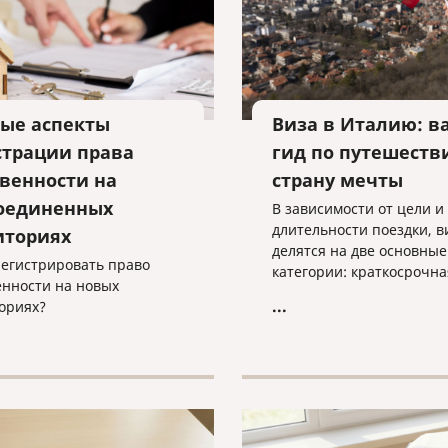
ые аспекты
Виза в Италию: в
страции права
гид по путешеств
твенности на
страну мечты
оединенных
В зависимости от цели и
длительности поездки, в
иториях
делятся на две основные
регистрировать право
категории: краткосрочна
енности на новых
типа «C» (Шенгенская) и
...
ориях?
долгосрочная виза типа 
(Национальная)