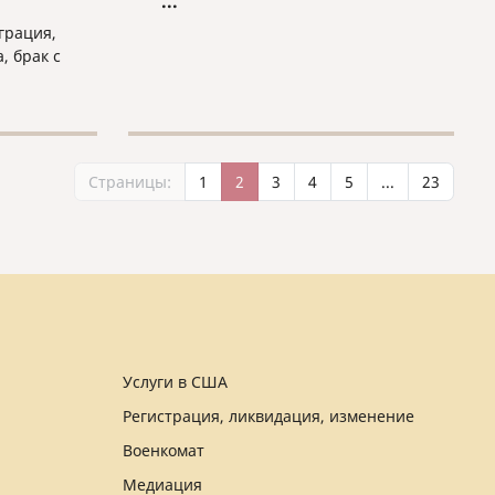
...
полезные вещи, которые нужны
грация,
бизнесу.
, брак с
ение
жом,
Страницы:
1
2
3
4
5
...
23
Услуги в США
Регистрация, ликвидация, изменение
Военкомат
Медиация