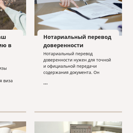
аш
Нотариальный перевод
ию в
доверенности
Нотариальный перевод
доверенности нужен для точной
и официальной передачи
изы
содержания документа. Он
обеспечивает его юридическую
я виза
...
силу при использовании в
другой стране.
«D»