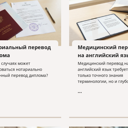
риальный перевод
Медицинский пер
ома
на английский яз
х случаях может
Медицинский перевод н
оваться нотариально
английский язык требует
нный перевод диплома?
только точного знания
терминологии, но и глуб
понимания профессиона
...
контекста. Качество пер
медицине напрямую вли
доверие, безопасность и
эффективность междуна
коммуникации.