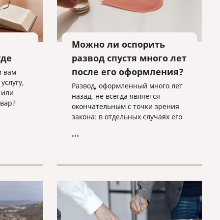
Можно ли оспорить
уде
развод спустя много лет
после его оформления?
и вам
услугу,
Развод, оформленный много лет
 или
назад, не всегда является
вар?
окончательным с точки зрения
закона: в отдельных случаях его
можно оспорить и спустя
...
длительное время.