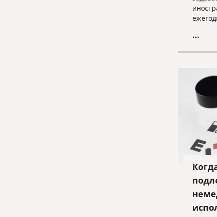
иностр
ежегод
обучен
...
аспира
Федера
есть л
легаль
создав
правов
могут 
студен
Когд
подл
неме
испо