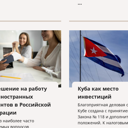
...
сти второй Гражданского
а Российской Федерации».
ешение на работу
Куба как место
иностранных
инвестиций
ентов в Российской
Благоприятная деловая 
Кубе создана с принятие
рации
Закона № 118 и дополни
з наиболее часто
положений. К налоговым
емых вопросов