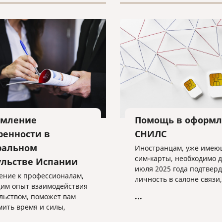
мление
Помощь в оформ
ренности в
СНИЛС
ральном
Иностранцам, уже име
сим-карты, необходимо д
ульстве Испании
июля 2025 года подтвер
ние к профессионалам,
личность в салоне связи,
м опыт взаимодействия
предоставив необходим
...
ульством, поможет вам
данные.
мить время и силы,
чив безупречное