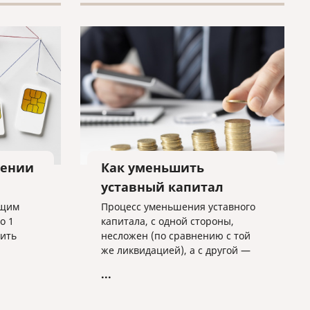
лении
Как уменьшить
уставный капитал
ющим
Процесс уменьшения уставного
о 1
капитала, с одной стороны,
дить
несложен (по сравнению с той
же ликвидацией), а с другой —
ые
имеет массу подводных камней,
...
которые могут сильно усложнить
данную процедуру.