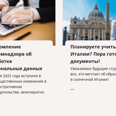
омление
Планируете учить
омнадзора об
Италии? Пора гот
ботке
документы!
ональных данных
Уважаемые будущие сту
все, кто мечтает об обр
я 2025 года вступили в
в солнечной Италии!
ущественные изменения в
стративном
...
дательстве, многократно
чивающие штрафы за
ния в сфере обработки
альных данных.