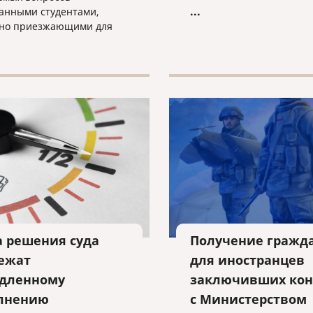
льготам добавляются и д
...
анными студентами,
преимущества, которые
но приезжающими для
побуждают иностранных
ия в бакалавриате или
инвесторов выбирать Ку
нтуре в Российской
качестве места для инве
ции, заключается в том,
и у них возможность
но трудоустроиться, не
ая при этом проблем в их
ом статусе в стране или
потерять свои
ческие визы.
а решения суда
Получение гражд
ежат
для иностранцев
дленному
заключивших кон
лнению
с Министерством