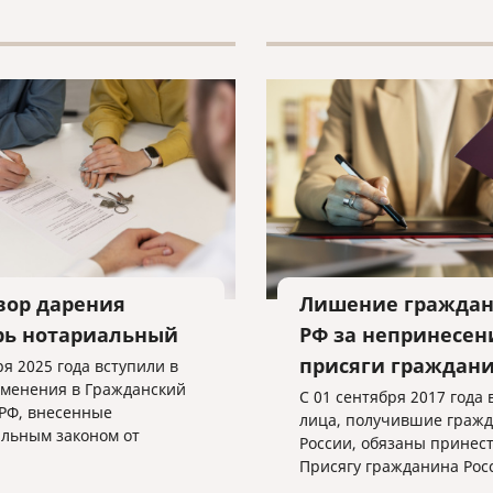
ение всех необходимых
нтов.
вор дарения
Лишение граждан
рь нотариальный
РФ за непринесен
присяги граждан
ря 2025 года вступили в
зменения в Гражданский
С 01 сентября 2017 года 
 РФ, внесенные
лица, получившие гражд
льным законом от
России, обязаны принес
2024 № 459-ФЗ «О
Присягу гражданина Рос
ии изменения в статью
Федерации.