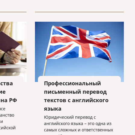
ства
Профессиональный
ие
письменный перевод
ина РФ
текстов с английского
языка
все
анство
Юридический перевод с
ти
английского языка – это одна из
сийской
самых сложных и ответственных