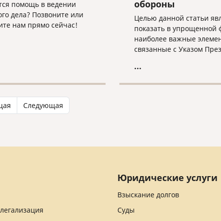
обороны
тся помощь в ведении
ого дела? Позвоните или
Целью данной статьи яв
те нам прямо сейчас!
показать в упрощенной 
наиболее важные элеме
связанные с Указом Пре
Российской Федерации,
...
касающихся приема в
гражданство Российской
Федерации иностранных
граждан, заключивших к
щая
Следующая
на военную службу в
Вооруженных Силах Росс
Федерации, Армии Росси
Федерации или воински
формирования, а также 
семьи.
Юридические услуги
Взыскание долгов
 легализация
Суды