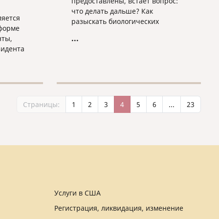
предоставлены, встает вопрос:
что делать дальше? Как
ляется
разыскать биологических
форме
родителей, узнать их адрес,
...
нты,
номер телефона, собрать хоть
зидента
какие-то сведения о том, что это
за люди?
онтракт
Страницы:
1
2
3
4
5
6
...
23
ийской
йской
е
их
Услуги в США
Регистрация, ликвидация, изменение