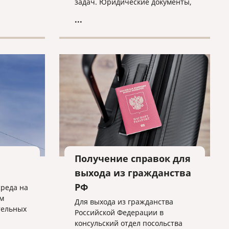
задач. Юридические документы,
такие как договоры, соглашения,
...
судебные решения, патенты и
свидетельства, требуют не
только точности перевода, но и
соблюдения юридической
терминологии и норм
законодательства.
Получение справок для
выхода из гражданства
РФ
среда на
м
Для выхода из гражданства
тельных
Российской Федерации в
консульский отдел посольства