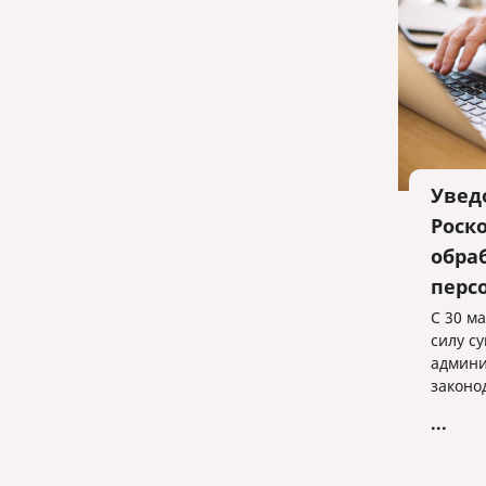
Увед
Роск
обра
перс
С 30 ма
силу с
админи
законо
увели
...
наруше
персон