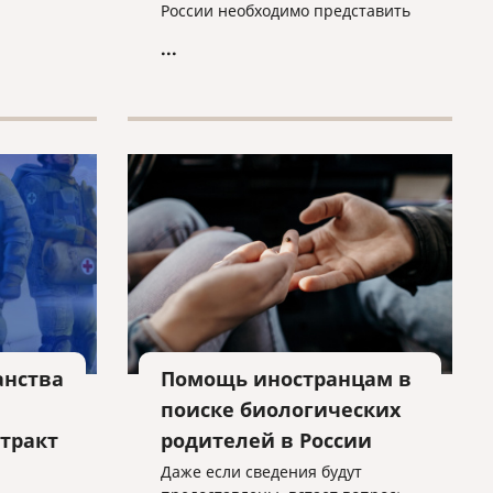
ругие
России необходимо представить
следующие документы:
...
бу в
стиций.
анства
Помощь иностранцам в
поиске биологических
тракт
родителей в России
Даже если сведения будут