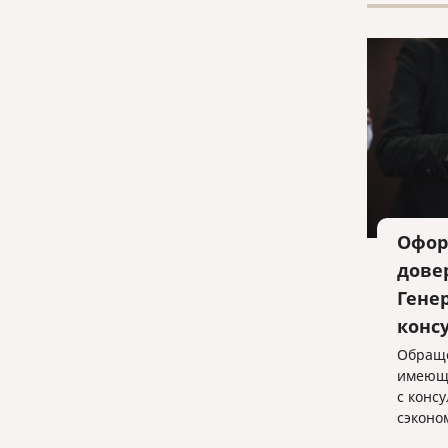
Офор
дове
Гене
конс
Обраще
имеющи
с конс
сэконо
обеспе