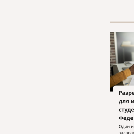
574 ча
кодекс
Разр
для 
студ
Феде
Один и
задава