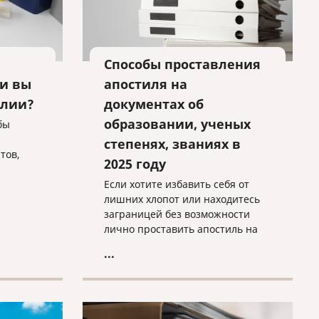
Способы проставления
ли вы
апостиля на
алии?
документах об
образовании, ученых
бы
степенях, званиях в
тов,
2025 году
Если хотите избавить себя от
сть.
лишних хлопот или находитесь
 в
заграницей без возможности
лично проставить апостиль на
ую
свой диплом/аттестат,
...
умент с
сотрудники нашей компании с
иями.
удовольствием с этим помогут.