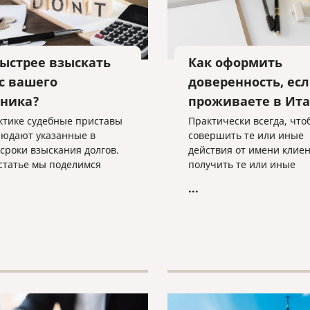
быстрее взыскать
Как оформить
 с вашего
доверенность, ес
ника?
проживаете в Ит
ктике судебные приставы
Практически всегда, что
людают указанные в
совершить те или иные
 сроки взыскания долгов.
действия от имени клиен
 статье мы поделимся
получить те или иные
отанными приемами
документы, требуется
...
действия с приставами,
нотариальная доверенно
е помогут быстрее
Когда человек находится
ть свои деньги с вашего
России, он обращается в
ка.
ближайшую нотариальн
контору и оформляет док
нужными нам полномоч