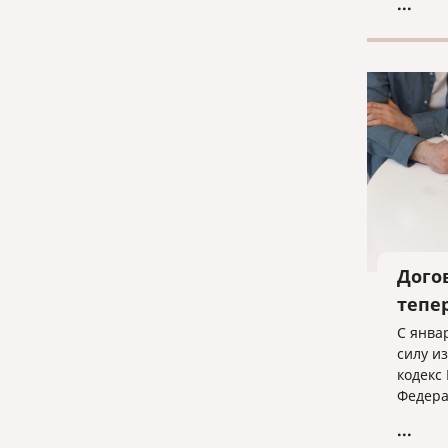
...
оформл
докуме
Дого
тепе
С янва
силу и
кодекс
Федера
13.12.
...
внесен