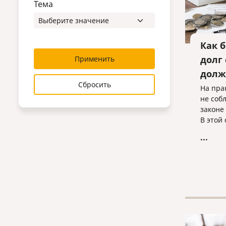
Тема
Как 
долг
Применить
долж
Сбросить
На пра
не соб
законе
В этой
нараб
...
взаимо
которы
получи
должни