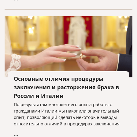
Федеральный закон «О правовом положении
иностранных граждан в РФ» № 115-ФЗ
предусматривает возможность уведомления ФМС
принимающей стороной как непосредственно, так
и через почтовые отделения.
Основные отличия процедуры
заключения и расторжения брака в
России и Италии
По результатам многолетнего опыта работы с
гражданами Италии мы накопили значительный
опыт, позволяющий сделать некоторые выводы
относительно отличий в процедурах заключения
и расторжения брака на территории Италии и
...
России, что, возможно, поможет лицам,