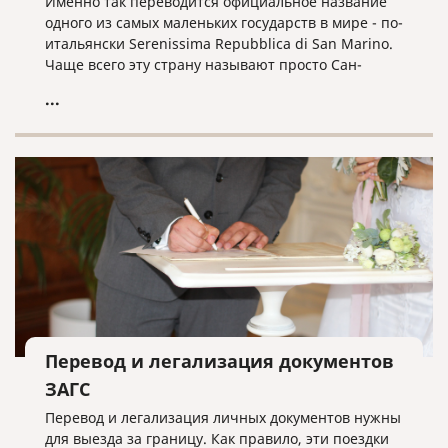
Именно так переводится официальное название
одного из самых маленьких государств в мире - по-
итальянски Serenissima Repubblica di San Marino.
Чаще всего эту страну называют просто Сан-
Марино. С населением в чуть более 33 тысяч
...
человек и площадью в 60,57 км², оно считается
третьим самым маленьким государством в Европе
(после Ватикана и Монако).
Перевод и легализация документов
ЗАГС
Перевод и легализация личных документов нужны
для выезда за границу. Как правило, эти поездки