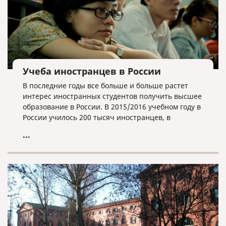
Учеба иностранцев в России
В последние годы все больше и больше растет
интерес иностранных студентов получить высшее
образование в России. В 2015/2016 учебном году в
России училось 200 тысяч иностранцев, в
2016/2017 году – 230 тысяч, а в 2017/2018 году –
...
257 тысяч. То есть их количество за три года
возросло на 22%. Вузов, в которых обучают
иностранных студентов, тоже становится все
больше. Если в 2016/2017 учебном году студенты
из-за границы учились в 693 университетах
нашей страны, то сейчас – в 703. Это почти 92%
всех вузов (всего в России работает 766 высших
учебных заведений).