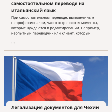
самостоятельном переводе на
итальянский язык
При самостоятельном переводе, выполненным
непрофессионалом, часто встречаются моменты,
которые нуждаются в редактировании. Например,
неопытный переводчик или клиент, который
просто хорошо знает язык, чаще всего не
...
соблюдает оформление оригинала, считая, что это
неважно, или не переводит то, что в скобках
(например, надписи в скобках в формах такие, как
ФИО, подпись и т.д.). При профессиональном
переводе такие ошибки недопустимы!
Легализация документов для Чехии