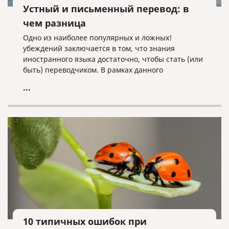
Устный и письменный перевод: в
чем разница
Одно из наиболее популярных и ложных!
убеждений заключается в том, что знания
иностранного языка достаточно, чтобы стать (или
быть) переводчиком. В рамках данного
заблуждения встречается еще одно, не всем
...
очевидное убеждение – письменный переводчик
может спокойно работать устным переводчиком, и
наоборот. Иными словами, у многих нет четкого
представления о различиях между работой
устного и письменного переводчика.
10 типичных ошибок при