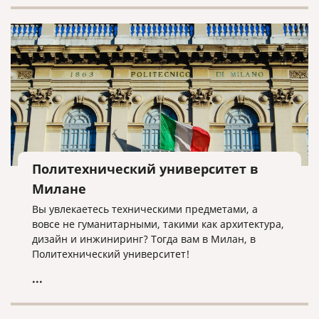
какой вариант подойдет именно Вам, нужно
понимать для какой страны готовите документы.
Если страна входит в список стран подписавших
Гаагскую конвенцию, то проставляется штамп
апостиль. Если не входит, то выполняется полная
консульская легализация.
Политехнический университет в
Милане
Вы увлекаетесь техническими предметами, а
вовсе не гуманитарными, такими как архитектура,
дизайн и инжиниринг? Тогда вам в Милан, в
Политехнический университет!
...