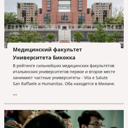
рейтинге медицинских университетов мира.
Медицинский факультет
Университета Бикокка
В рейтинге сильнейших медицинских факультетов
итальянских университетов первое и второе месте
занимают частные университеты - Vita e Salute
San Raffaele и Humanitas. Оба находятся в Милане.
Университет Хуманитас особенно известен среди
...
иностранцев, потому что обучение проходит
исключительно на английском языке.