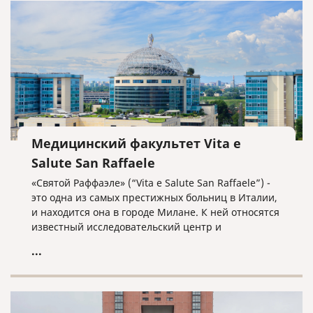
Медицинский факультет Vita e
Salute San Raffaele
«Святой Раффаэле» (“Vita e Salute San Raffaele”) -
это одна из самых престижных больниц в Италии,
и находится она в городе Милане. К ней относятся
известный исследовательский центр и
университет «Вита и Салуте», который
...
переводится как «Жизнь и Здоровье». В данном
университете обучаются 2730 студентов и он
находится на 21-ом месте в списке самых молодых
университетов мира, и на 151-200 месте в