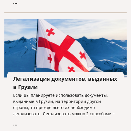
...
документы для поступления, подготовиться и
пройти вступительный экзамен и т.д. Если вы
рассматриваете несколько стран, то задача
становится еще сложнее. Но если выбор уже пал
на Италию, мы поможем разобраться во многих
нюансах.
Легализация документов, выданных
в Грузии
Если Вы планируете использовать документы,
выданные в Грузии, на территории другой
страны, то прежде всего их необходимо
легализовать. Легализовать можно 2 способами –
проставлением штампа апостиль или полная
...
консульская легализация. Для того, чтобы понять