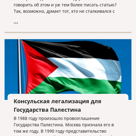
говорить об этом и уж тем более писать статью?
Так, возможно, думает тот, кто не сталкивался с
этой процедурой либо сталкивался, но
...
поверхностно. Наша компания работает на рынке
переводов уже более пятнадцати лет, и за это
время мы оказали такую услугу тысячи раз. Есть
моменты, о которых нужно знать.
Консульская легализация для
Государства Палестина
В 1988 году произошло провозглашение
Государства Палестина. Москва признала его в
том же году. В 1990 году представительство