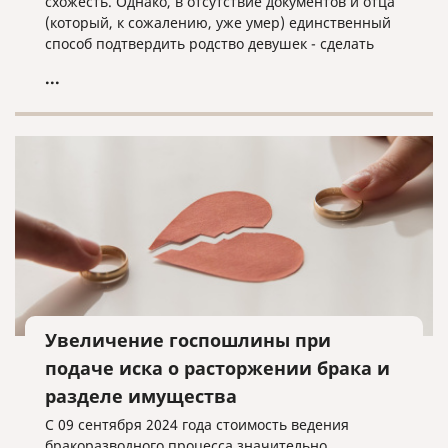
схожесть. Однако, в отсутствие документов и отца
(который, к сожалению, уже умер) единственный
способ подтвердить родство девушек - сделать
анализ ДНК. Результат анализа вышел
...
неожиданным - удивились все участники
программы. Хотите узнать и вы - обязательно
посмотрите передачу!
Увеличение госпошлины при
подаче иска о расторжении брака и
разделе имущества
С 09 сентября 2024 года стоимость ведения
бракоразводного процесса значительно