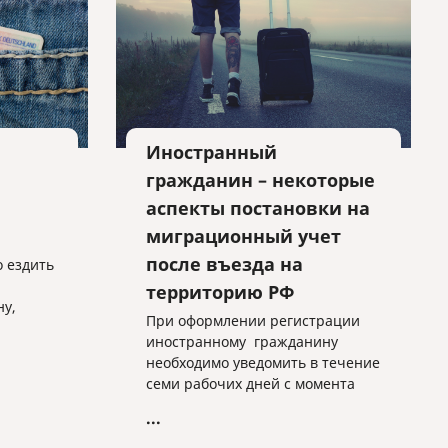
актора.
Иностранный
гражданин – некоторые
аспекты постановки на
миграционный учет
после въезда на
о ездить
территорию РФ
у,
При оформлении регистрации
иностранному гражданину
ние,
необходимо уведомить в течение
сделать
семи рабочих дней с момента
й
прибытия территориальный
 этого
...
орган ФМС в соответствии с
миграционным