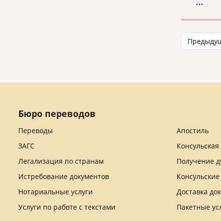
...
некото
отличи
заключ
брака 
Предыду
России
лицам,
брак ил
сориен
аспект
Бюро переводов
Переводы
Апостиль
ЗАГС
Консульская
Легализация по странам
Получение д
Истребование документов
Консульские
Нотариальные услуги
Доставка до
Услуги по работе с текстами
Пакетные ус