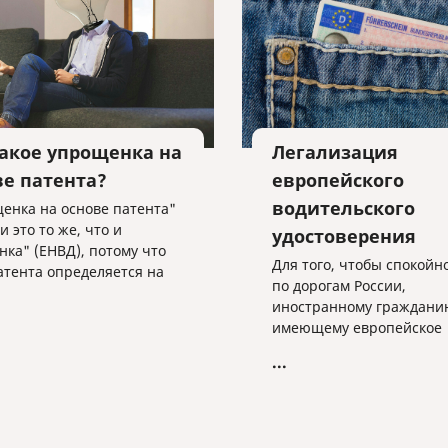
проверке со стороны ред
такое упрощенка на
Легализация
ве патента?
европейского
водительского
енка на основе патента"
ти это то же, что и
удостоверения
нка" (ЕНВД), потому что
Для того, чтобы спокойн
атента определяется на
по дорогам России,
нии потенциального
иностранному гражданин
, размер которого
имеющему европейское
вливают субъекты РФ. То
водительское удостовере
т, как и в ЕНВД, всё
...
необходимо всего лишь 
 местная власть.
нотариально заверенны
перевод на русский язык
удостоверения.