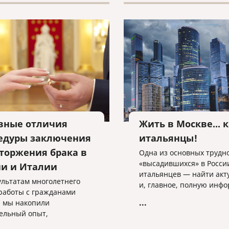
вные отличия
Жить в Москве... 
едуры заключения
итальянцы!
сторжения брака в
Одна из основных трудн
«высадившихся» в Росси
ии и Италии
итальянцев — найти акт
ультатам многолетнего
и, главное, полную инф
работы с гражданами
о своей конкретной ситу
...
 мы накопили
ельный опыт,
яющий сделать