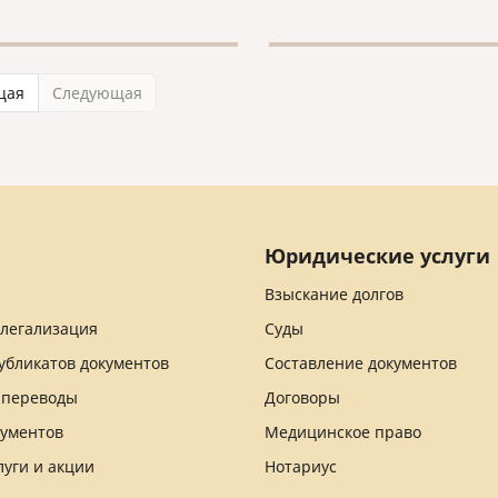
рые выводы относительно
й в процедурах
ения и расторжения
на территории Италии и
щая
Следующая
, что, возможно, поможет
 планирующим вступить в
и его расторгнуть,
тироваться в основных
ах данных процедур.
Юридические услуги
Взыскание долгов
 легализация
Суды
убликатов документов
Составление документов
 переводы
Договоры
кументов
Медицинское право
луги и акции
Нотариус