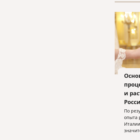
Осно
проц
и ра
Росс
По рез
опыта 
Италии
значит
позвол