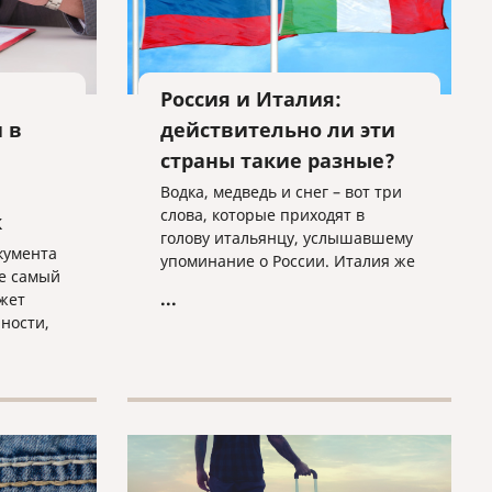
Россия и Италия:
 в
действительно ли эти
страны такие разные?
а
Водка, медведь и снег – вот три
слова, которые приходят в
к
голову итальянцу, услышавшему
кумента
упоминание о России. Италия же
е самый
у русских ассоциируется с
...
жет
макаронами, пиццей и морем.
ности,
но
да,
ожит
ен быть
й