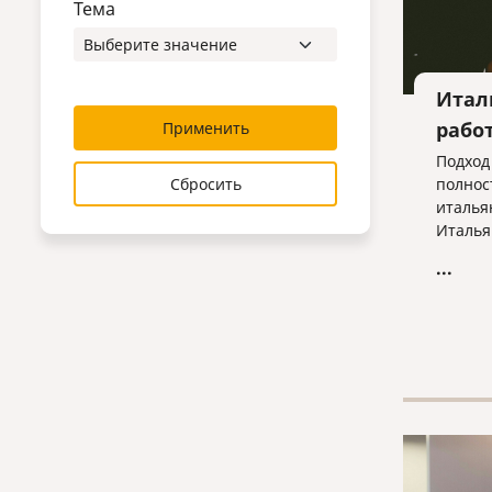
Тема
Итал
рабо
Применить
Подход
Сбросить
полнос
италья
Италья
главно
...
контра
месте 
чтобы 