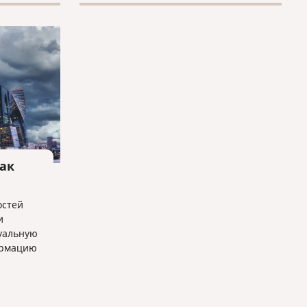
законодательством РФ.
Федеральный закон «О правовом
положении иностранных
граждан в РФ» № 115-ФЗ
предусматривает возможность
уведомления ФМС
принимающей стороной как
непосредственно, так и через
почтовые отделения.
как
остей
и
уальную
ормацию
ации.