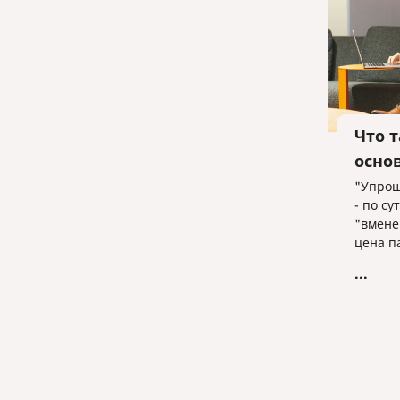
Что 
осно
"Упрощ
- по су
"вмене
цена п
основа
...
дохода
устана
есть ту
решает