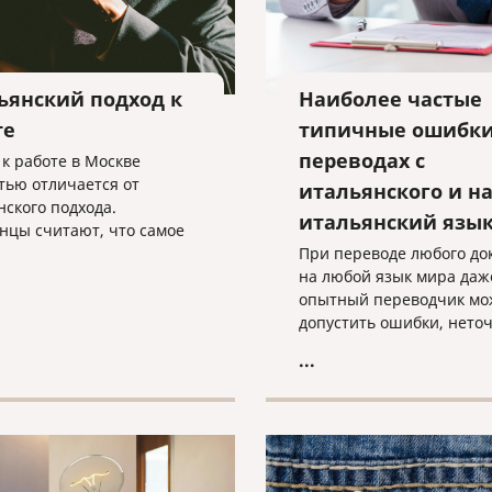
ьянский подход к
Наиболее частые
те
типичные ошибки
переводах с
 к работе в Москве
тью отличается от
итальянского и н
нского подхода.
итальянский язы
нцы считают, что самое
е-найти постоянный
При переводе любого до
кт и работать в одном
на любой язык мира даж
до выхода на пенсию,
опытный переводчик мо
жить спокойно.
допустить ошибки, неточ
сделать опечатки. Имен
...
поэтому, помимо
непосредственно перево
каждый документ в бюро
переводов, который дор
своей репутацией, долж
подвергнут последующе