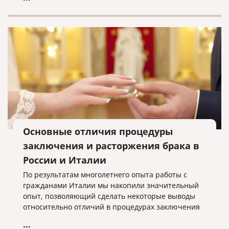
Федеральный закон «О правовом положении
иностранных граждан в РФ» № 115-ФЗ
предусматривает возможность уведомления ФМС
принимающей стороной как непосредственно, так
и через почтовые отделения.
Основные отличия процедуры
заключения и расторжения брака в
России и Италии
По результатам многолетнего опыта работы с
гражданами Италии мы накопили значительный
опыт, позволяющий сделать некоторые выводы
относительно отличий в процедурах заключения
и расторжения брака на территории Италии и
...
России, что, возможно, поможет лицам,