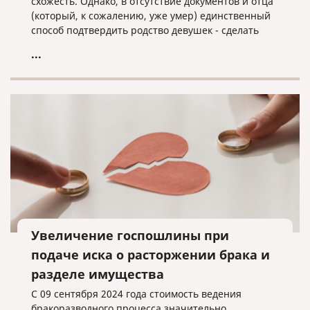
схожесть. Однако, в отсутствие документов и отца
(который, к сожалению, уже умер) единственный
способ подтвердить родство девушек - сделать
анализ ДНК. Результат анализа вышел
...
неожиданным - удивились все участники
программы. Хотите узнать и вы - обязательно
посмотрите передачу!
Увеличение госпошлины при
подаче иска о расторжении брака и
разделе имущества
С 09 сентября 2024 года стоимость ведения
бракоразводного процесса значительно