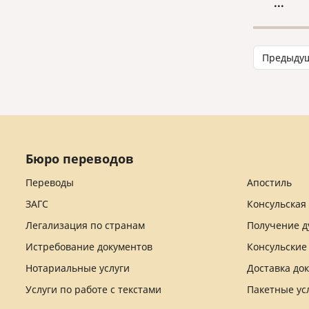
...
некото
отличи
заключ
брака 
Предыду
России
лицам,
брак ил
сориен
аспект
Бюро переводов
Переводы
Апостиль
ЗАГС
Консульская
Легализация по странам
Получение д
Истребование документов
Консульские
Нотариальные услуги
Доставка до
Услуги по работе с текстами
Пакетные ус