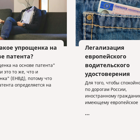
проверке со стороны ред
такое упрощенка на
Легализация
ве патента?
европейского
водительского
енка на основе патента"
ти это то же, что и
удостоверения
нка" (ЕНВД), потому что
Для того, чтобы спокойн
атента определяется на
по дорогам России,
нии потенциального
иностранному гражданин
, размер которого
имеющему европейское
вливают субъекты РФ. То
водительское удостовере
т, как и в ЕНВД, всё
...
необходимо всего лишь 
 местная власть.
нотариально заверенны
перевод на русский язык
удостоверения.