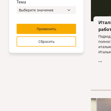
Тема
Итал
рабо
Применить
Подход
Сбросить
полнос
италья
Италья
главно
...
контра
месте 
чтобы 