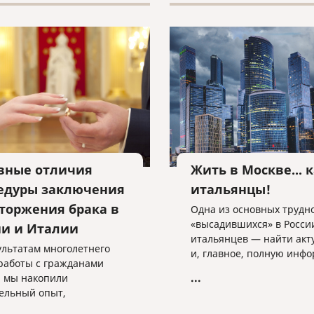
вные отличия
Жить в Москве... 
едуры заключения
итальянцы!
сторжения брака в
Одна из основных трудн
«высадившихся» в Росси
ии и Италии
итальянцев — найти акт
ультатам многолетнего
и, главное, полную инф
работы с гражданами
о своей конкретной ситу
...
 мы накопили
ельный опыт,
яющий сделать