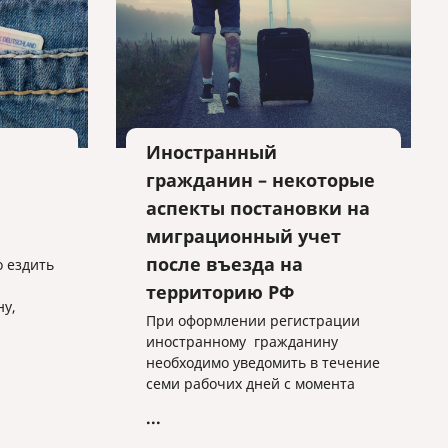
актора.
Иностранный
гражданин – некоторые
аспекты постановки на
миграционный учет
после въезда на
о ездить
территорию РФ
у,
При оформлении регистрации
иностранному гражданину
ние,
необходимо уведомить в течение
сделать
семи рабочих дней с момента
й
прибытия территориальный
 этого
...
орган ФМС в соответствии с
миграционным