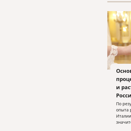
Осно
проц
и ра
Росс
По рез
опыта 
Италии
значит
позвол