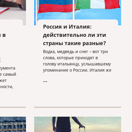
Россия и Италия:
 в
действительно ли эти
страны такие разные?
а
Водка, медведь и снег – вот три
слова, которые приходят в
к
голову итальянцу, услышавшему
кумента
упоминание о России. Италия же
е самый
у русских ассоциируется с
...
жет
макаронами, пиццей и морем.
ности,
но
да,
ожит
ен быть
й