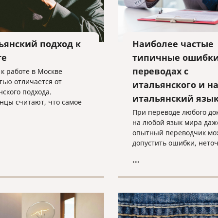
ьянский подход к
Наиболее частые
те
типичные ошибки
переводах с
 к работе в Москве
тью отличается от
итальянского и н
нского подхода.
итальянский язы
нцы считают, что самое
е-найти постоянный
При переводе любого до
кт и работать в одном
на любой язык мира даж
до выхода на пенсию,
опытный переводчик мо
жить спокойно.
допустить ошибки, неточ
сделать опечатки. Имен
...
поэтому, помимо
непосредственно перево
каждый документ в бюро
переводов, который дор
своей репутацией, долж
подвергнут последующе