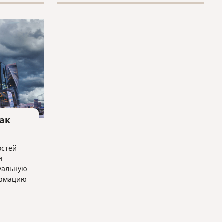
законодательством РФ.
Федеральный закон «О правовом
положении иностранных
граждан в РФ» № 115-ФЗ
предусматривает возможность
уведомления ФМС
принимающей стороной как
непосредственно, так и через
почтовые отделения.
как
остей
и
уальную
ормацию
ации.