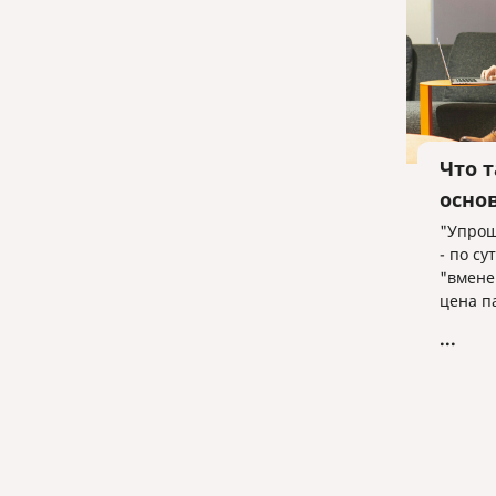
Что 
осно
"Упрощ
- по су
"вмене
цена п
основа
...
дохода
устана
есть ту
решает