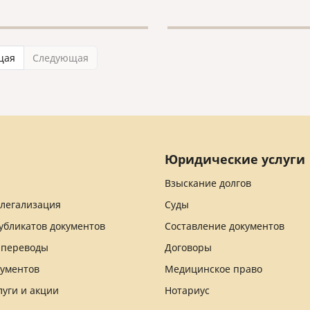
рые выводы относительно
й в процедурах
ения и расторжения
на территории Италии и
щая
Следующая
, что, возможно, поможет
 планирующим вступить в
и его расторгнуть,
тироваться в основных
ах данных процедур.
Юридические услуги
Взыскание долгов
 легализация
Суды
убликатов документов
Составление документов
 переводы
Договоры
кументов
Медицинское право
луги и акции
Нотариус