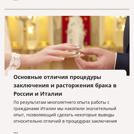
Федеральный закон «О правовом положении
иностранных граждан в РФ» № 115-ФЗ
предусматривает возможность уведомления ФМС
принимающей стороной как непосредственно, так
и через почтовые отделения.
Основные отличия процедуры
заключения и расторжения брака в
России и Италии
По результатам многолетнего опыта работы с
гражданами Италии мы накопили значительный
опыт, позволяющий сделать некоторые выводы
относительно отличий в процедурах заключения
и расторжения брака на территории Италии и
...
России, что, возможно, поможет лицам,