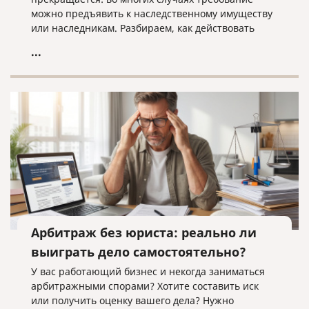
можно предъявить к наследственному имуществу
или наследникам. Разбираем, как действовать
кредитору, когда наследники уже вступили в
...
наследство, еще не приняли его или когда
судебное решение о взыскании уже получено.
Арбитраж без юриста: реально ли
выиграть дело самостоятельно?
У вас работающий бизнес и некогда заниматься
арбитражными спорами? Хотите составить иск
или получить оценку вашего дела? Нужно