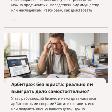
можно предъявить к наследственному имуществу
или наследникам. Разбираем, как действовать
кредитору, когда наследники уже вступили в
...
наследство, еще не приняли его или когда
судебное решение о взыскании уже получено.
Арбитраж без юриста: реально ли
выиграть дело самостоятельно?
У вас работающий бизнес и некогда заниматься
арбитражными спорами? Хотите составить иск
или получить оценку вашего дела? Нужно