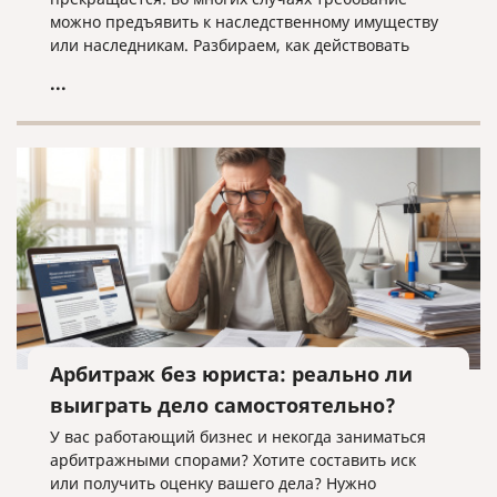
можно предъявить к наследственному имуществу
или наследникам. Разбираем, как действовать
кредитору, когда наследники уже вступили в
...
наследство, еще не приняли его или когда
судебное решение о взыскании уже получено.
Арбитраж без юриста: реально ли
выиграть дело самостоятельно?
У вас работающий бизнес и некогда заниматься
арбитражными спорами? Хотите составить иск
или получить оценку вашего дела? Нужно