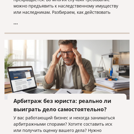
можно предъявить к наследственному имуществу
или наследникам. Разбираем, как действовать
кредитору, когда наследники уже вступили в
...
наследство, еще не приняли его или когда
судебное решение о взыскании уже получено.
Арбитраж без юриста: реально ли
выиграть дело самостоятельно?
У вас работающий бизнес и некогда заниматься
арбитражными спорами? Хотите составить иск
или получить оценку вашего дела? Нужно