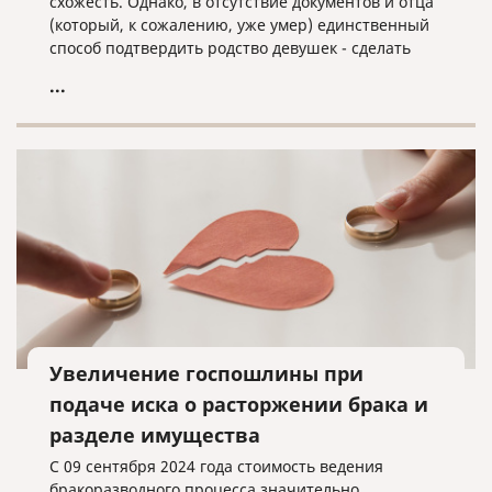
схожесть. Однако, в отсутствие документов и отца
(который, к сожалению, уже умер) единственный
способ подтвердить родство девушек - сделать
анализ ДНК. Результат анализа вышел
...
неожиданным - удивились все участники
программы. Хотите узнать и вы - обязательно
посмотрите передачу!
Увеличение госпошлины при
подаче иска о расторжении брака и
разделе имущества
С 09 сентября 2024 года стоимость ведения
бракоразводного процесса значительно