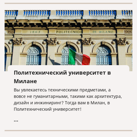
какой вариант подойдет именно Вам, нужно
понимать для какой страны готовите документы.
Если страна входит в список стран подписавших
Гаагскую конвенцию, то проставляется штамп
апостиль. Если не входит, то выполняется полная
консульская легализация.
Политехнический университет в
Милане
Вы увлекаетесь техническими предметами, а
вовсе не гуманитарными, такими как архитектура,
дизайн и инжиниринг? Тогда вам в Милан, в
Политехнический университет!
...