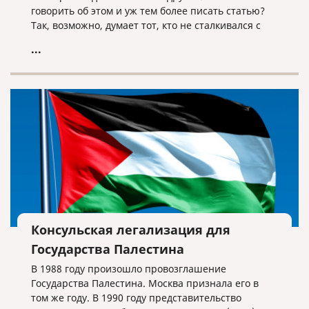
говорить об этом и уж тем более писать статью?
Так, возможно, думает тот, кто не сталкивался с
этой процедурой либо сталкивался, но
...
поверхностно. Наша компания работает на рынке
переводов уже более пятнадцати лет, и за это
время мы оказали такую услугу тысячи раз. Есть
моменты, о которых нужно знать.
Консульская легализация для
Государства Палестина
В 1988 году произошло провозглашение
Государства Палестина. Москва признала его в
том же году. В 1990 году представительство