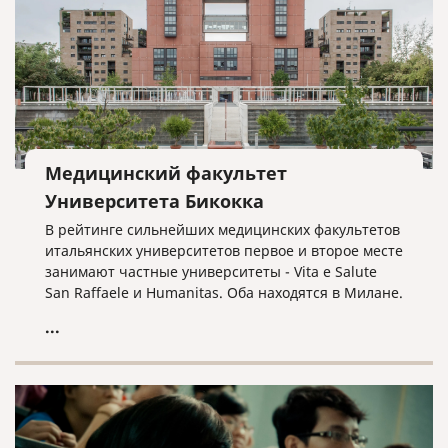
рейтинге медицинских университетов мира.
Медицинский факультет
Университета Бикокка
В рейтинге сильнейших медицинских факультетов
итальянских университетов первое и второе месте
занимают частные университеты - Vita e Salute
San Raffaele и Humanitas. Оба находятся в Милане.
Университет Хуманитас особенно известен среди
...
иностранцев, потому что обучение проходит
исключительно на английском языке.