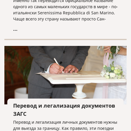
Именно так переводится официальное название
одного из самых маленьких государств в мире - по-
итальянски Serenissima Repubblica di San Marino.
Чаще всего эту страну называют просто Сан-
Марино. С населением в чуть более 33 тысяч
...
человек и площадью в 60,57 км², оно считается
третьим самым маленьким государством в Европе
(после Ватикана и Монако).
Перевод и легализация документов
ЗАГС
Перевод и легализация личных документов нужны
для выезда за границу. Как правило, эти поездки