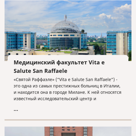
Медицинский факультет Vita e
Salute San Raffaele
«Святой Раффаэле» (“Vita e Salute San Raffaele”) -
это одна из самых престижных больниц в Италии,
и находится она в городе Милане. К ней относятся
известный исследовательский центр и
университет «Вита и Салуте», который
...
переводится как «Жизнь и Здоровье». В данном
университете обучаются 2730 студентов и он
находится на 21-ом месте в списке самых молодых
университетов мира, и на 151-200 месте в