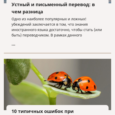
Устный и письменный перевод: в
чем разница
Одно из наиболее популярных и ложных!
убеждений заключается в том, что знания
иностранного языка достаточно, чтобы стать (или
быть) переводчиком. В рамках данного
заблуждения встречается еще одно, не всем
...
очевидное убеждение – письменный переводчик
может спокойно работать устным переводчиком, и
наоборот. Иными словами, у многих нет четкого
представления о различиях между работой
устного и письменного переводчика.
10 типичных ошибок при