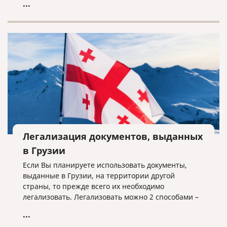
...
документы для поступления, подготовиться и
пройти вступительный экзамен и т.д. Если вы
рассматриваете несколько стран, то задача
становится еще сложнее. Но если выбор уже пал
на Италию, мы поможем разобраться во многих
нюансах.
Легализация документов, выданных
в Грузии
Если Вы планируете использовать документы,
выданные в Грузии, на территории другой
страны, то прежде всего их необходимо
легализовать. Легализовать можно 2 способами –
проставлением штампа апостиль или полная
...
консульская легализация. Для того, чтобы понять