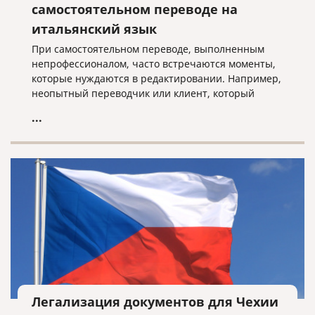
самостоятельном переводе на
итальянский язык
При самостоятельном переводе, выполненным
непрофессионалом, часто встречаются моменты,
которые нуждаются в редактировании. Например,
неопытный переводчик или клиент, который
просто хорошо знает язык, чаще всего не
...
соблюдает оформление оригинала, считая, что это
неважно, или не переводит то, что в скобках
(например, надписи в скобках в формах такие, как
ФИО, подпись и т.д.). При профессиональном
переводе такие ошибки недопустимы!
Легализация документов для Чехии