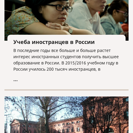
Учеба иностранцев в России
В последние годы все больше и больше растет
интерес иностранных студентов получить высшее
образование в России. В 2015/2016 учебном году в
России училось 200 тысяч иностранцев, в
2016/2017 году – 230 тысяч, а в 2017/2018 году –
...
257 тысяч. То есть их количество за три года
возросло на 22%. Вузов, в которых обучают
иностранных студентов, тоже становится все
больше. Если в 2016/2017 учебном году студенты
из-за границы учились в 693 университетах
нашей страны, то сейчас – в 703. Это почти 92%
всех вузов (всего в России работает 766 высших
учебных заведений).