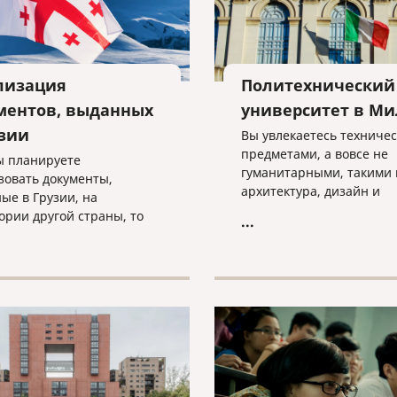
лизация
Политехнический
ментов, выданных
университет в Ми
узии
Вы увлекаетесь техниче
предметами, а вовсе не
ы планируете
гуманитарными, такими 
зовать документы,
архитектура, дизайн и
ые в Грузии, на
инжиниринг? Тогда вам 
ории другой страны, то
...
Милан, в Политехническ
 всего их необходимо
университет!
зовать. Легализовать
2 способами –
влением штампа
ль или полная
ьская легализация. Для
чтобы понять какой
т подойдет именно Вам,
понимать для какой