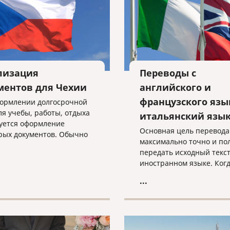
устного и письменного
переводчика.
лизация
Переводы с
ментов для Чехии
английского и
французского язы
ормлении долгосрочной
ля учебы, работы, отдыха
итальянский язы
уется оформление
Основная цель перевода
рых документов. Обычно
максимально точно и по
равки о несудимости,
передать исходный текст
и из банка, 2-НДФЛ,
иностранном языке. Ког
ы и тд. Все зависит от
идет о переводе через р
тного случая.
...
одного иностранного язы
другой, неточностей изб
почти невозможно.