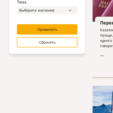
Тема
Пере
Применить
Казало
проще,
одного
Сбросить
говори
писать
...
думает 
этой п
сталки
Наша к
рынке 
пятнадц
мы ока
раз. Е
нужно 