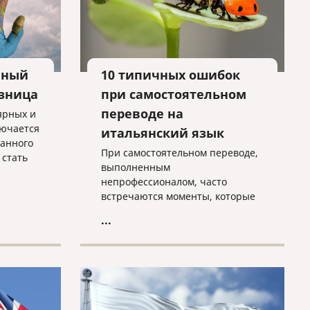
 693
раны, то
и 92%
и
ебных
нный
10 типичных ошибок
азница
при самостоятельном
переводе на
ярных и
лючается
итальянский язык
ранного
При самостоятельном переводе,
 стать
выполненным
. В
непрофессионалом, часто
ения
встречаются моменты, которые
е всем
нуждаются в редактировании.
...
Например, неопытный
 может
переводчик или клиент, который
ым
просто хорошо знает язык, чаще
т.
всего не соблюдает оформление
х нет
оригинала, считая, что это
неважно, или не переводит то,
й