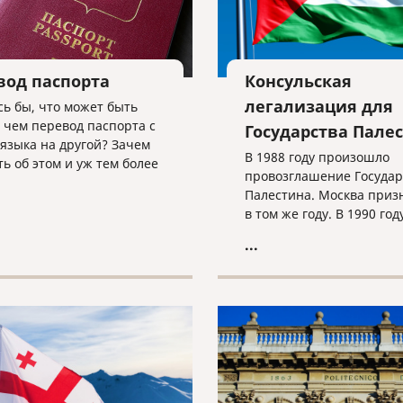
вод паспорта
Консульская
легализация для
сь бы, что может быть
 чем перевод паспорта с
Государства Пале
 языка на другой? Зачем
В 1988 году произошло
ть об этом и уж тем более
провозглашение Государ
 статью? Так, возможно,
Палестина. Москва призн
тот, кто не сталкивался с
в том же году. В 1990 год
роцедурой либо
представительство Орга
вался, но поверхностно.
...
освобождения Палестин
омпания работает на
в Москве получило стату
переводов уже более
Посольства, а представи
ати лет, и за это время
Палестины - полномочия
зали такую услугу тысячи
сть моменты, о которых
знать.