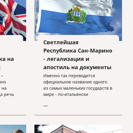
что в скобках (например,
надписи в скобках в формах
такие, как ФИО, подпись и т.д.).
При профессиональном
переводе такие ошибки
недопустимы!
Светлейшая
Республика Сан-Марино
ка на
- легализация и
к
апостиль на документы
 –
Именно так переводится
лно
официальное название одного
 на
из самых маленьких государств в
да речь
мире - по-итальянски
усский с
Serenissima Repubblica di San
...
ка на
Marino. Чаще всего эту страну
ежать
называют просто Сан-Марино. С
населением в чуть более 33
тысяч человек и площадью в
60,57 км², оно считается третьим