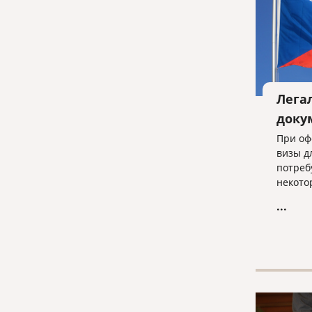
Лега
доку
При оф
визы д
потреб
некото
это сп
...
выписк
диплом
конкре