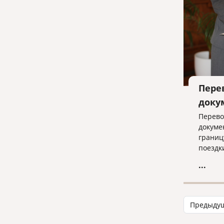
Пере
доку
Перево
докуме
границ
поездк
учебой
...
Предыду