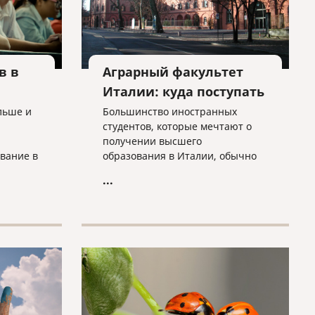
на 151-200 месте в рейтинге
медицинских университетов
мира.
в в
Аграрный факультет
Италии: куда поступать
льше и
Большинство иностранных
студентов, которые мечтают о
получении высшего
вание в
образования в Италии, обычно
бном
поступают на медицинский
...
0 тысяч
факультет или в университет
 году –
дизайна и искусств, или
году –
экономики. Но надо отметить,
личество
что в Италии можно получить
22%.
высшее образование
т
практически в любой отрасли.
 тоже
Если в
студенты