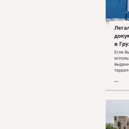
Лега
доку
в Гр
Если В
исполь
выданн
террит
прежде
...
легали
можно 
проста
апости
консул
того, 
вариан
нужно 