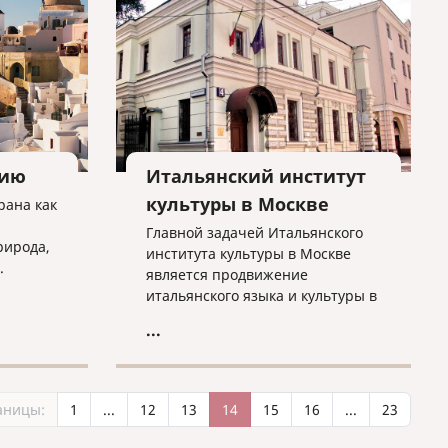
самым маленьким государством
в Европе (после Ватикана и
Монако).
цию
Итальянский институт
культуры в Москве
рана как
Главной задачей Итальянского
рирода,
института культуры в Москве
.
является продвижение
то это
итальянского языка и культуры в
России. Институт
...
организовывает различные
мероприятия - выставки,
театральные спектакли,
кинофестивали, концерты,
аницы:
1
...
12
13
14
15
16
...
23
сотрудничая с многими
учреждениями культуры.