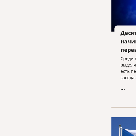
Деся
начи
пере
Среди 
выделя
есть п
заседа
таком 
...
когда о
ответч
языком