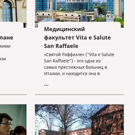
мы поможем разобраться во
многих нюансах.
Медицинский
лане
факультет Vita e Salute
San Raffaele
скими
«Святой Раффаэле» (“Vita e Salute
как
San Raffaele”) - это одна из
самых престижных больниц в
в
Италии, и находится она в
ий
городе Милане. К ней относятся
...
известный исследовательский
центр и университет «Вита и
Салуте», который переводится
как «Жизнь и Здоровье». В
данном университете обучаются
2730 студентов и он находится
на 21-ом месте в списке самых
молодых университетов мира, и