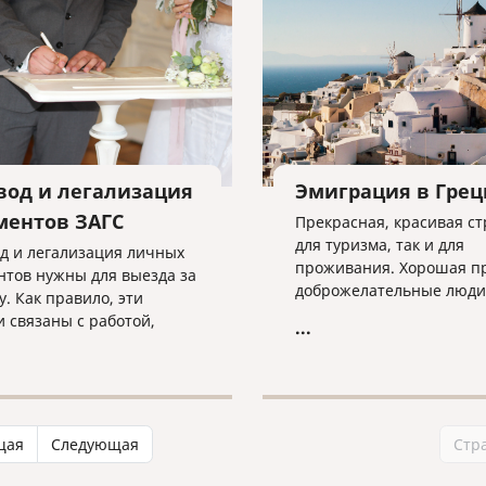
вод и легализация
Эмиграция в Гре
ментов ЗАГС
Прекрасная, красивая ст
для туризма, так и для
д и легализация личных
проживания. Хорошая п
нтов нужны для выезда за
доброжелательные люди
у. Как правило, эти
Евросоюз, если для кого-
и связаны с работой,
...
плюс.
 или оформлением брака.
щая
Следующая
Стр