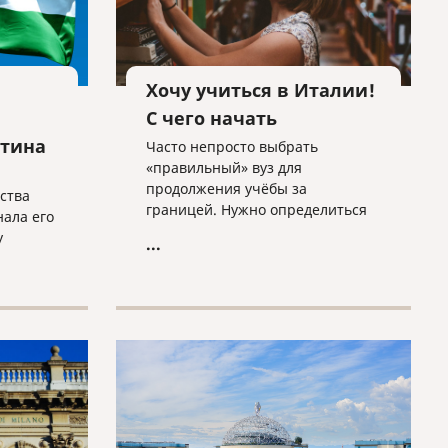
Хочу учиться в Италии!
С чего начать
стина
Часто непросто выбрать
«правильный» вуз для
продолжения учёбы за
ства
границей. Нужно определиться
ала его
со страной, городом,
у
...
университетом, факультетом
низации
(курсом), изучить отзывы и
ы (ООП)
информацию, собрать
с
необходимые документы для
тель
поступления, подготовиться и
 посла.
пройти вступительный экзамен
и т.д. Если вы рассматриваете
несколько стран, то задача
становится еще сложнее. Но
если выбор уже пал на Италию,